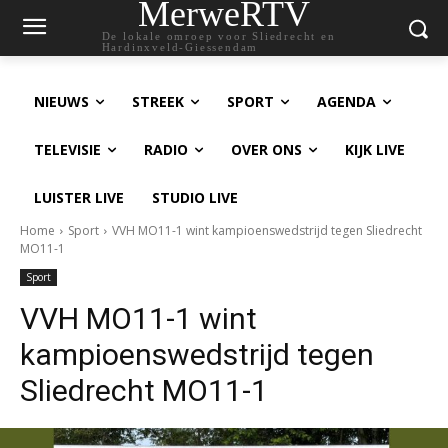
MerweRTV
De lokale omroep voor Sliedrecht en
Hardinxveld-Giessendam
NIEUWS
STREEK
SPORT
AGENDA
TELEVISIE
RADIO
OVER ONS
KIJK LIVE
LUISTER LIVE
STUDIO LIVE
Home
Sport
VVH MO11-1 wint kampioenswedstrijd tegen Sliedrecht
MO11-1
Sport
VVH MO11-1 wint
kampioenswedstrijd tegen
Sliedrecht MO11-1