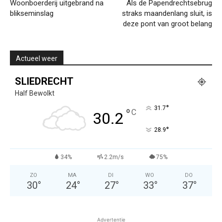
Woonboerderij uitgebrand na
Als de Papendrechtsebrug
blikseminslag
straks maandenlang sluit, is
deze pont van groot belang
Actueel weer
SLIEDRECHT
Half Bewolkt
°
31.7
°
C
30.2
°
28.9
34%
2.2m/s
75%
ZO
MA
DI
WO
DO
30
°
24
°
27
°
33
°
37
°
Advertentie