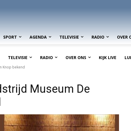
SPORT
AGENDA
TELEVISIE
RADIO
OVER 
TELEVISIE
RADIO
OVER ONS
KIJK LIVE
LU
en Knop bekend
dstrijd Museum De
d