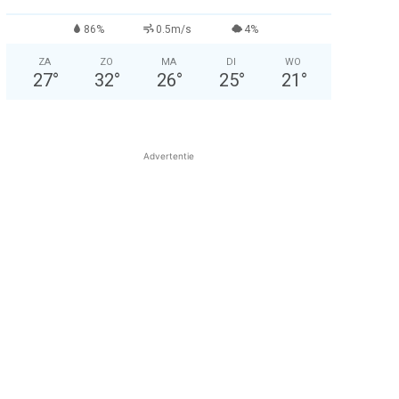
86%
0.5m/s
4%
ZA
ZO
MA
DI
WO
27
°
32
°
26
°
25
°
21
°
Advertentie