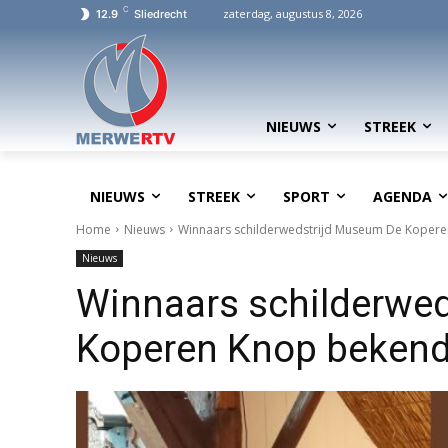
C
zaterdag, augustus 8, 2026
12.9
Sliedrecht
NIEUWS
STREEK
NIEUWS
STREEK
SPORT
AGENDA
Home
Nieuws
Winnaars schilderwedstrijd Museum De Koper
Nieuws
Winnaars schilderwe
Koperen Knop beken