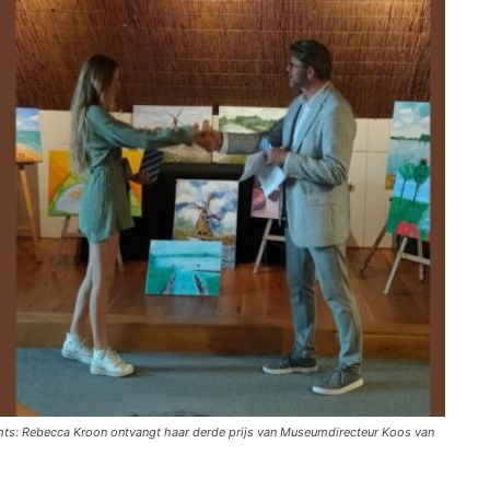
echts: Rebecca Kroon ontvangt haar derde prijs van Museumdirecteur Koos van