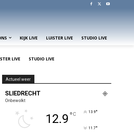
ONS
KIJK LIVE
LUISTER LIVE
STUDIO LIVE
ISTER LIVE
STUDIO LIVE
Actueel weer
SLIEDRECHT
Onbewolkt
°
13.9
°
C
12.9
°
11.7