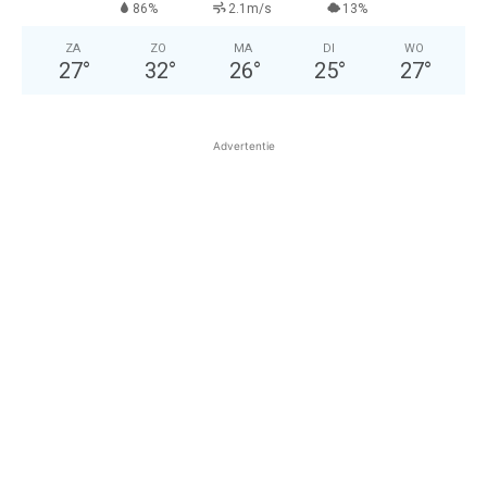
86%
2.1m/s
13%
ZA
ZO
MA
DI
WO
27
°
32
°
26
°
25
°
27
°
Advertentie