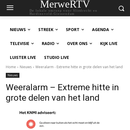
MerweRTV
De lokale omroep voor Sliedrecht en
Hardinxveld-Giessendam
NIEUWS
STREEK
SPORT
AGENDA
TELEVISIE
RADIO
OVER ONS
KIJK LIVE
LUISTER LIVE
STUDIO LIVE
Home
Nieuws
Weeralarm - Extreme hitte in grote delen van het land
Nieuws
Weeralarm – Extreme hitte in
grote delen van het land