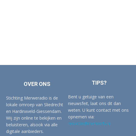
TIPS?
OVER ONS
Bent u getuige van een
Stichting Merweradio is de
nieuwsfeit, laat ons dit dan
lokale omroep van Sliedrecht
weten. U kunt contact met ons
en Hardinxveld-Giessendam.
opnemen via:
Wij zijn online te bekijken en
redactie@merwertv.nl
beluisteren, alsook via alle
digitale aanbieders.