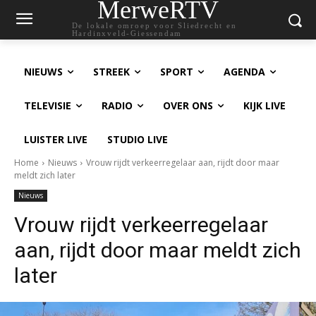
MerweRTV
De lokale omroep voor Sliedrecht en
Hardinxveld-Giessendam
NIEUWS
STREEK
SPORT
AGENDA
TELEVISIE
RADIO
OVER ONS
KIJK LIVE
LUISTER LIVE
STUDIO LIVE
Home
Nieuws
Vrouw rijdt verkeerregelaar aan, rijdt door maar
meldt zich later
Nieuws
Vrouw rijdt verkeerregelaar
aan, rijdt door maar meldt zich
later