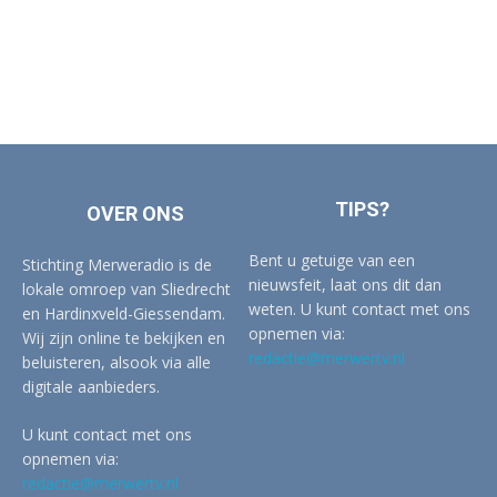
TIPS?
OVER ONS
Bent u getuige van een
Stichting Merweradio is de
nieuwsfeit, laat ons dit dan
lokale omroep van Sliedrecht
weten. U kunt contact met ons
en Hardinxveld-Giessendam.
opnemen via:
Wij zijn online te bekijken en
redactie@merwertv.nl
beluisteren, alsook via alle
digitale aanbieders.
U kunt contact met ons
opnemen via:
redactie@merwertv.nl