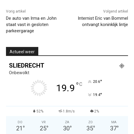
Vorig artikel
Volgend artikel
De auto van Irma en John
Internist Eric van Bommel
staat vast in gesloten
ontvangt koninklijk lintje
parkeergarage
Actueel weer
SLIEDRECHT
Onbewolkt
°
20.6
°
C
19.9
°
19.4
52%
1.8m/s
2%
DO
VR
ZA
ZO
MA
21
°
25
°
30
°
35
°
37
°