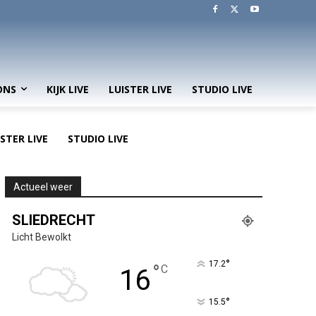
ONS
KIJK LIVE
LUISTER LIVE
STUDIO LIVE
ISTER LIVE
STUDIO LIVE
Actueel weer
SLIEDRECHT
Licht Bewolkt
°
17.2
°
C
16
°
15.5