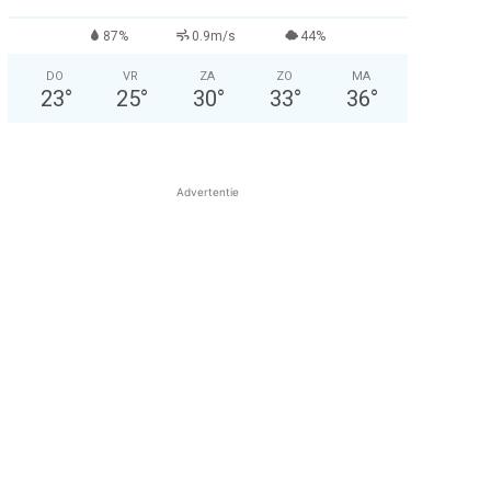
87%
0.9m/s
44%
DO
VR
ZA
ZO
MA
23
°
25
°
30
°
33
°
36
°
Advertentie