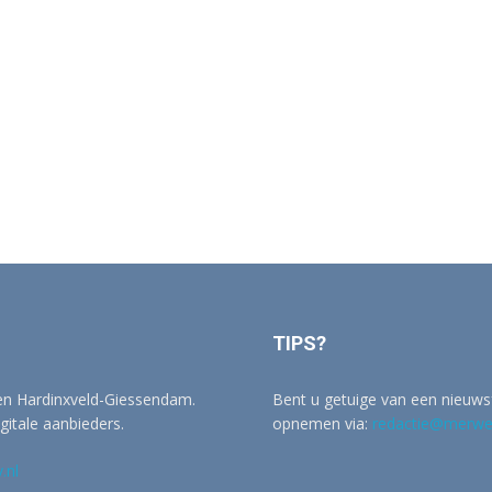
TIPS?
 en Hardinxveld-Giessendam.
Bent u getuige van een nieuwsf
igitale aanbieders.
opnemen via:
redactie@merwer
.nl