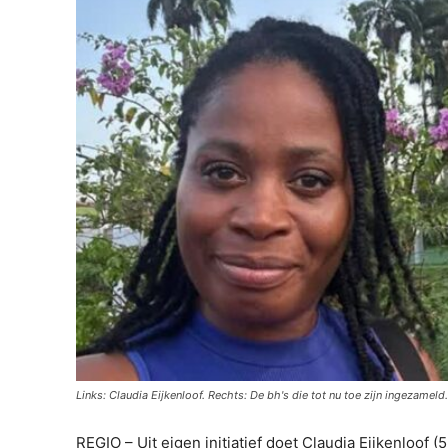
Links: Claudia Eijkenloof. Rechts: De bh's die tot nu toe zijn ingezameld.
REGIO – Uit eigen initiatief doet Claudia Eijkenloof