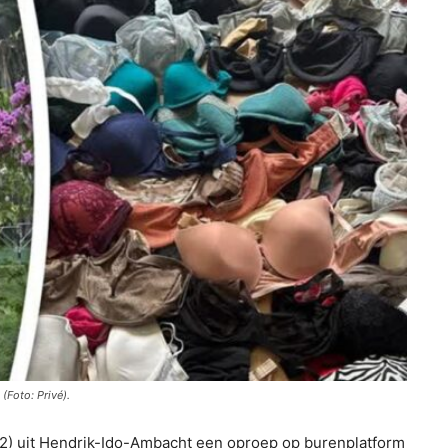
 (Foto: Privé).
 (52) uit Hendrik-Ido-Ambacht een oproep op burenplatform