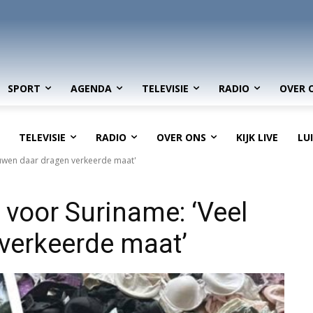
SPORT
AGENDA
TELEVISIE
RADIO
OVER 
TELEVISIE
RADIO
OVER ONS
KIJK LIVE
LU
rouwen daar dragen verkeerde maat'
 voor Suriname: ‘Veel
verkeerde maat’