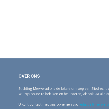
OVER ONS
Stichting Merweradio is de lokale omroep van Sliedrecht
Wij zijn online te bekijken en beluisteren, alsook via alle d
U kunt contact met ons opnemen via:
redactie@merwertv