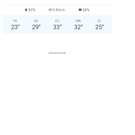
83%
0.9m/s
58%
VR
ZA
ZO
MA
DI
23
°
29
°
33
°
32
°
25
°
Advertentie