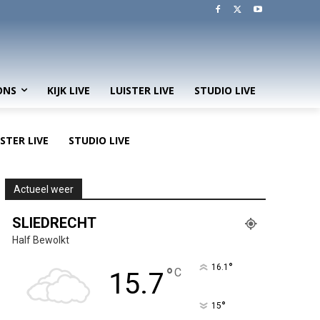
ONS
KIJK LIVE
LUISTER LIVE
STUDIO LIVE
ISTER LIVE
STUDIO LIVE
Actueel weer
SLIEDRECHT
Half Bewolkt
°
16.1
°
C
15.7
°
15