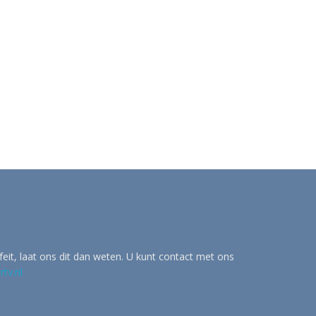
eit, laat ons dit dan weten. U kunt contact met ons
tv.nl