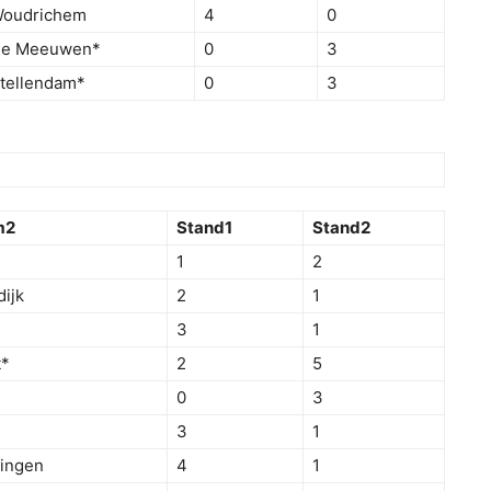
oudrichem
4
0
e Meeuwen*
0
3
tellendam*
0
3
m2
Stand1
Stand2
1
2
dijk
2
1
3
1
t*
2
5
0
3
3
1
singen
4
1