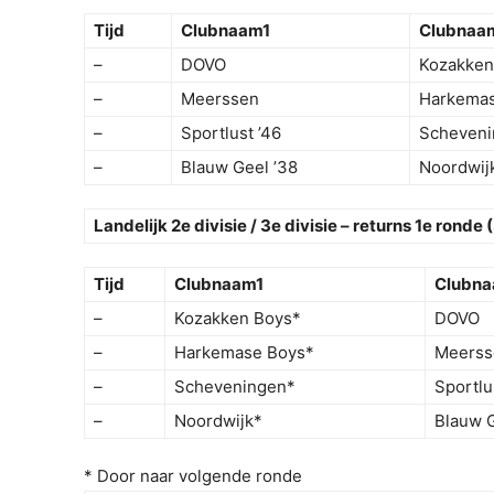
Tijd
Clubnaam1
Clubnaa
–
DOVO
Kozakken
–
Meerssen
Harkemas
–
Sportlust ’46
Scheveni
–
Blauw Geel ’38
Noordwij
Landelijk 2e divisie / 3e divisie – returns 1e ronde 
Tijd
Clubnaam1
Clubn
–
Kozakken Boys*
DOVO
–
Harkemase Boys*
Meerss
–
Scheveningen*
Sportlu
–
Noordwijk*
Blauw G
* Door naar volgende ronde