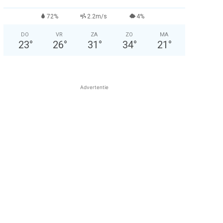
72%
2.2m/s
4%
DO
VR
ZA
ZO
MA
23
°
26
°
31
°
34
°
21
°
Advertentie