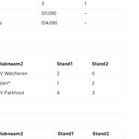
3
1
(01/06)
–
e
(04/06)
–
lubnaam2
Stand1
Stand2
V Walcheren
2
0
ijen*
1
2
V Parkhout
4
3
lubnaam2
Stand1
Stand2