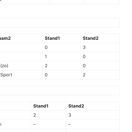
aam2
Stand1
Stand2
0
3
1
0
 (zo)
2
0
 Sport
0
2
Stand1
Stand2
2
3
n
–
–