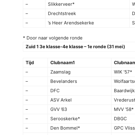
–
Slikkerveer*
W
–
Drechtstreek
D
–
’s Heer Arendsekerke
S
* Door naar volgende ronde
Zuid 1 3e klasse-4e klasse – 1e ronde (31 mei)
Tijd
Clubnaam1
Clubnaa
–
Zaamslag
WIK ’57*
–
Bevelanders
Wolfaarts
–
DFC
Baardwijk
–
ASV Arkel
Vrederus
–
GVV ’63
MVV ’58*
–
Serooskerke*
DBGC
–
Den Bommel*
GPC Vlis