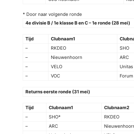
* Door naar volgende ronde
4e divisie B / 1e klasse B en C – 1e ronde (28 mei)
Tijd
Clubnaam1
Clubn
–
RKDEO
SHO
–
Nieuwenhoorn
ARC
–
VELO
Unitas
–
VOC
Forum
Returns eerste ronde (31 mei)
Tijd
Clubnaam1
Clubnaam2
–
SHO*
RKDEO
–
ARC
Nieuwenhoor