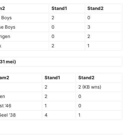
m2
Stand1
Stand2
 Boys
2
0
e Boys
0
3
ngen
0
2
k
2
1
(31 mei)
aam2
Stand1
Stand2
2
2 (KB wns)
en
2
0
st ’46
1
0
eel ’38
4
1