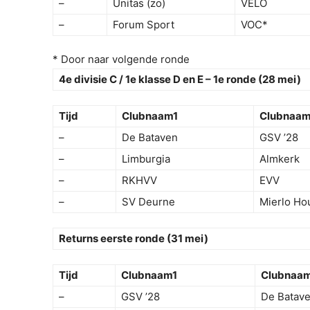
–
Unitas (zo)
VELO
–
Forum Sport
VOC*
* Door naar volgende ronde
4e divisie C / 1e klasse D en E – 1e ronde (28 mei)
Tijd
Clubnaam1
Clubnaa
–
De Bataven
GSV ’28
–
Limburgia
Almkerk
–
RKHVV
EVV
–
SV Deurne
Mierlo Ho
Returns eerste ronde (31 mei)
Tijd
Clubnaam1
Clubnaa
–
GSV ’28
De Batav