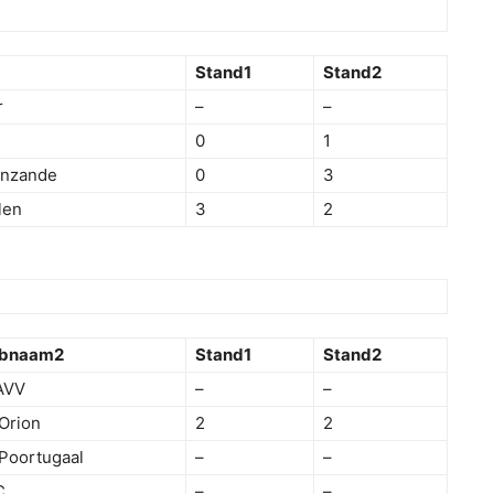
Stand1
Stand2
r
–
–
0
1
enzande
0
3
len
3
2
ubnaam2
Stand1
Stand2
AVV
–
–
Orion
2
2
Poortugaal
–
–
C
–
–