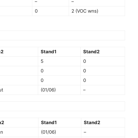
–
–
0
2 (VOC wns)
m2
Stand1
Stand2
5
0
0
0
0
0
ut
(01/06)
–
m2
Stand1
Stand2
en
(01/06)
–