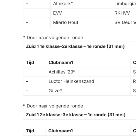
–
Almkerk*
Limburgia
–
EVV
RKHVV
–
Mierlo Hout
SV Deurn
* Door naar volgende ronde
Zuid 1 1e klasse-2e klasse – 1e ronde (31 mei)
Tijd
Clubnaam1
C
–
Achilles ’29*
S
–
Luctor Heinkenszand
R
–
Gilze*
S
* Door naar volgende ronde
Zuid 1 2e klasse-3e klasse – 1e ronde (31 mei)
Tijd
Clubnaam1
C