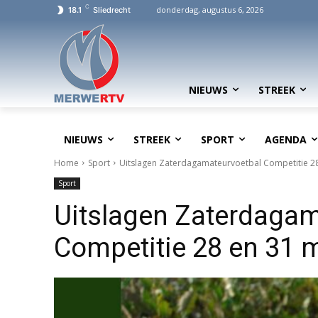
C
donderdag, augustus 6, 2026
18.1
Sliedrecht
NIEUWS
STREEK
NIEUWS
STREEK
SPORT
AGENDA
Home
Sport
Uitslagen Zaterdagamateurvoetbal Competitie 2
Sport
Uitslagen Zaterdagam
Competitie 28 en 31 