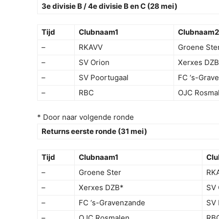
3e divisie B / 4e divisie B en C (28 mei)
Tijd
Clubnaam1
Clubnaam2
–
RKAVV
Groene Ste
–
SV Orion
Xerxes DZB
–
SV Poortugaal
FC ‘s-Grav
–
RBC
OJC Rosma
* Door naar volgende ronde
Returns eerste ronde (31 mei)
Tijd
Clubnaam1
Cl
–
Groene Ster
RK
–
Xerxes DZB*
SV 
–
FC ‘s-Gravenzande
SV 
–
OJC Rosmalen
RB