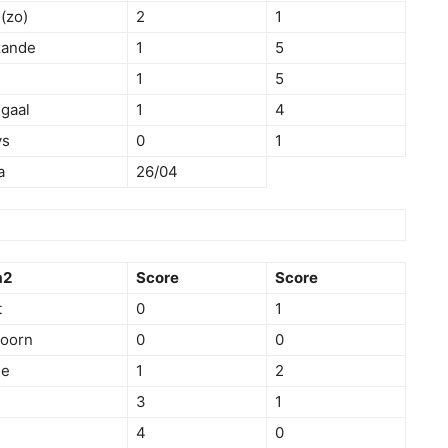
(zo)
2
1
zande
1
5
1
5
gaal
1
4
ys
0
1
a
26/04
m2
Score
Score
t
0
1
oorn
0
0
se
1
2
3
1
4
0