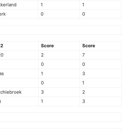
kerland
1
1
erk
0
0
m2
Score
Score
20
2
7
0
0
as
1
3
0
1
chiebroek
3
2
)
1
3