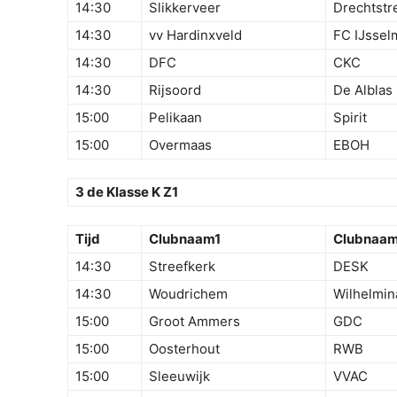
14:30
Slikkerveer
Drechtstr
14:30
vv Hardinxveld
FC IJsse
14:30
DFC
CKC
14:30
Rijsoord
De Alblas
15:00
Pelikaan
Spirit
15:00
Overmaas
EBOH
3 de Klasse K Z1
Tijd
Clubnaam1
Clubnaa
14:30
Streefkerk
DESK
14:30
Woudrichem
Wilhelmin
15:00
Groot Ammers
GDC
15:00
Oosterhout
RWB
15:00
Sleeuwijk
VVAC