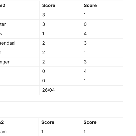
m2
Score
Score
3
1
ter
3
0
s
1
4
sendaal
2
3
n
2
1
ingen
2
3
0
4
0
1
26/04
m2
Score
Score
dam
1
1