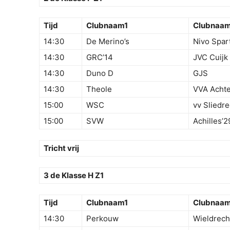
Tijd
Clubnaam1
Clubnaa
14:30
De Merino’s
Nivo Spar
14:30
GRC’14
JVC Cuijk
14:30
Duno D
GJS
14:30
Theole
VVA Acht
15:00
WSC
vv Sliedre
15:00
SVW
Achilles’2
Tricht vrij
3 de Klasse H Z1
Tijd
Clubnaam1
Clubnaa
14:30
Perkouw
Wieldrech