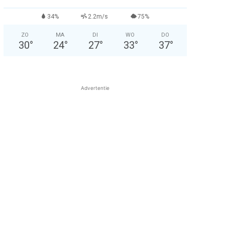
34%
2.2m/s
75%
ZO
MA
DI
WO
DO
30
°
24
°
27
°
33
°
37
°
Advertentie