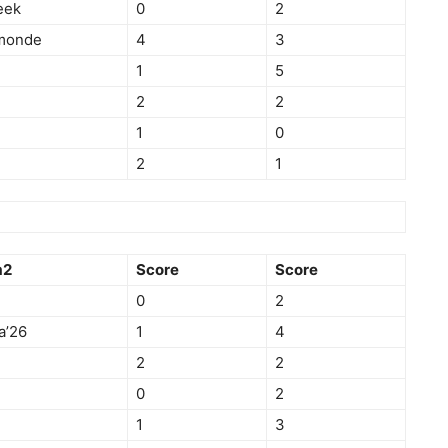
eek
0
2
lmonde
4
3
1
5
2
2
1
0
2
1
m2
Score
Score
0
2
a’26
1
4
2
2
0
2
1
3