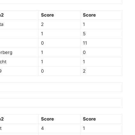
m2
Score
Score
ta
2
1
1
5
0
11
erberg
1
0
cht
1
1
9
0
2
m2
Score
Score
t
4
1