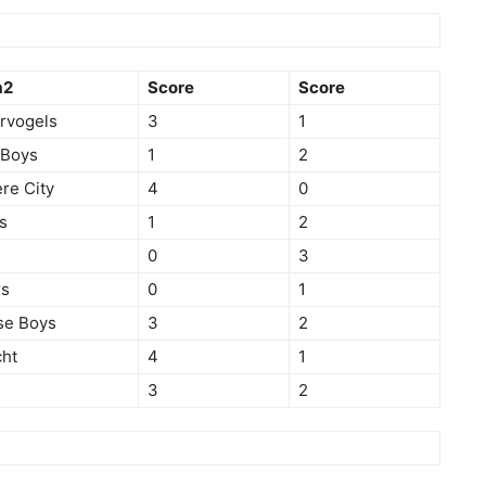
m2
Score
Score
rvogels
3
1
 Boys
1
2
re City
4
0
s
1
2
0
3
rs
0
1
se Boys
3
2
ht
4
1
3
2