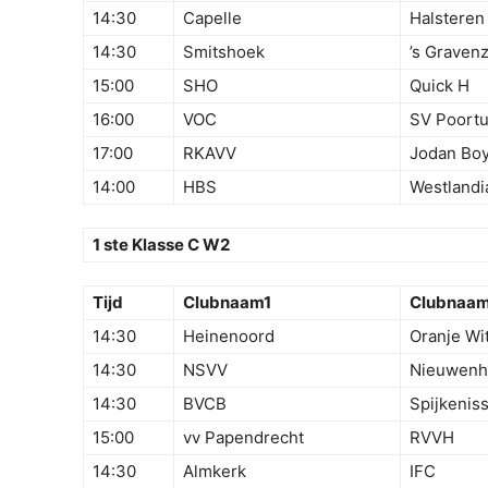
14:30
Capelle
Halsteren 
14:30
Smitshoek
’s Graven
15:00
SHO
Quick H
16:00
VOC
SV Poortu
17:00
RKAVV
Jodan Bo
14:00
HBS
Westlandi
1 ste Klasse C W2
Tijd
Clubnaam1
Clubnaa
14:30
Heinenoord
Oranje Wi
14:30
NSVV
Nieuwenh
14:30
BVCB
Spijkenis
15:00
vv Papendrecht
RVVH
14:30
Almkerk
IFC