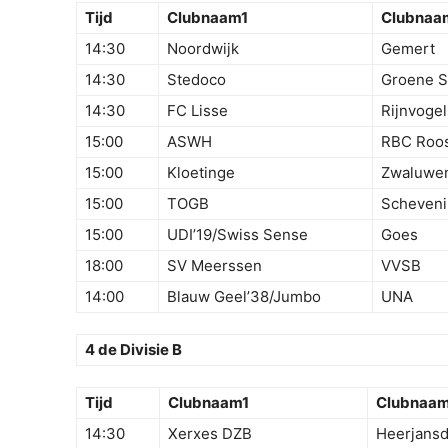
Tijd
Clubnaam1
Clubnaa
14:30
Noordwijk
Gemert
14:30
Stedoco
Groene S
14:30
FC Lisse
Rijnvogel
15:00
ASWH
RBC Roo
15:00
Kloetinge
Zwaluwe
15:00
TOGB
Scheven
15:00
UDI’19/Swiss Sense
Goes
18:00
SV Meerssen
VVSB
14:00
Blauw Geel’38/Jumbo
UNA
4 de Divisie B
Tijd
Clubnaam1
Clubnaa
14:30
Xerxes DZB
Heerjans