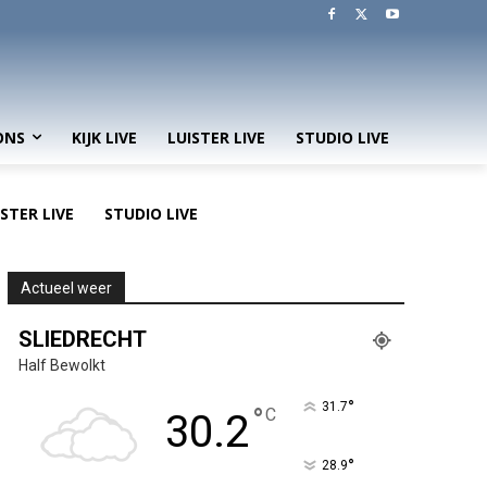
ONS
KIJK LIVE
LUISTER LIVE
STUDIO LIVE
ISTER LIVE
STUDIO LIVE
Actueel weer
SLIEDRECHT
Half Bewolkt
°
31.7
°
C
30.2
°
28.9