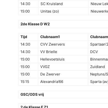
14:30
SC Kruisland
Nieuw Lek
15:00
Unitas (zo)
Nieuwerk
2de Klasse D W2
Tijd
Clubnaam1
Clubnaa
14:30
CVV Zwervers
Spartaan’
14:30
VV Brielle
DCV
15:00
Hellevoetsluis
Binnenma
15:00
VVGZ
Zuidland
15:00
De Zwerver
Neptuns/S
15:15
Alexandria’66
Sparta (av
GSC/ODS vrij
2 de Klasse F Z1