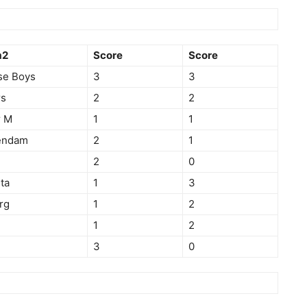
m2
Score
Score
se Boys
3
3
rs
2
2
r M
1
1
endam
2
1
2
0
ta
1
3
rg
1
2
1
2
3
0