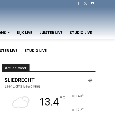
ONS
KIJK LIVE
LUISTER LIVE
STUDIO LIVE
ISTER LIVE
STUDIO LIVE
Actueel weer
SLIEDRECHT
Zeer Lichte Bewolking
°
14.5
°
C
13.4
°
12.2