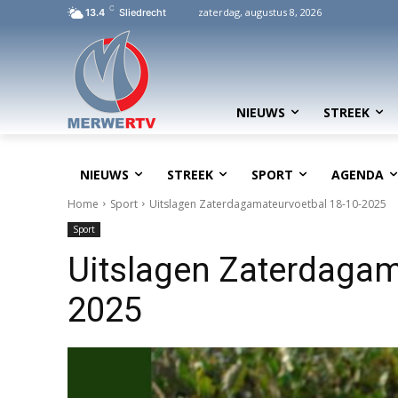
C
zaterdag, augustus 8, 2026
13.4
Sliedrecht
NIEUWS
STREEK
NIEUWS
STREEK
SPORT
AGENDA
Home
Sport
Uitslagen Zaterdagamateurvoetbal 18-10-2025
Sport
Uitslagen Zaterdagam
2025