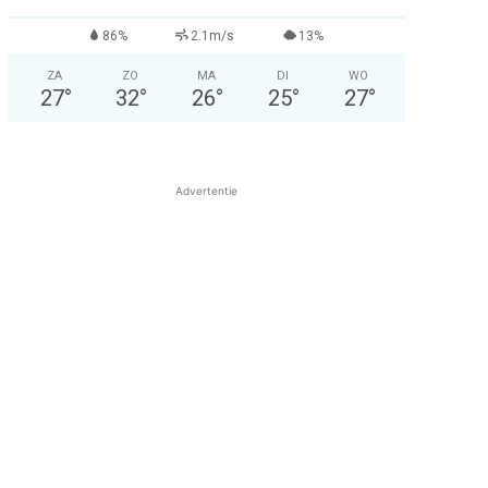
86%
2.1m/s
13%
ZA
ZO
MA
DI
WO
27
°
32
°
26
°
25
°
27
°
Advertentie