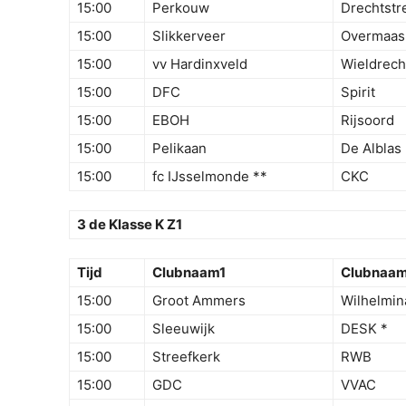
15:00
Perkouw
Drechtstr
15:00
Slikkerveer
Overmaas
15:00
vv Hardinxveld
Wieldrech
15:00
DFC
Spirit
15:00
EBOH
Rijsoord
15:00
Pelikaan
De Alblas
15:00
fc IJsselmonde **
CKC
3 de Klasse K Z1
Tijd
Clubnaam1
Clubnaa
15:00
Groot Ammers
Wilhelmin
15:00
Sleeuwijk
DESK *
15:00
Streefkerk
RWB
15:00
GDC
VVAC