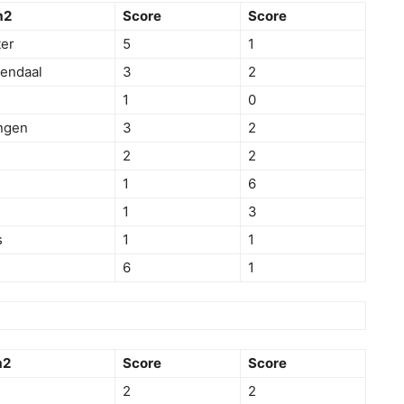
m2
Score
Score
ter
5
1
endaal
3
2
1
0
ngen
3
2
2
2
n
1
6
1
3
s
1
1
6
1
m2
Score
Score
2
2