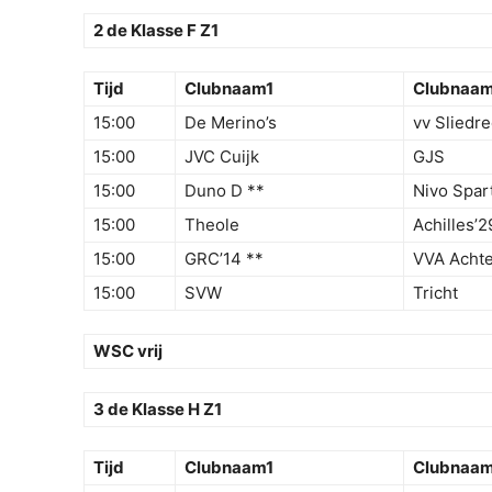
2 de Klasse F Z1
Tijd
Clubnaam1
Clubnaa
15:00
De Merino’s
vv Sliedre
15:00
JVC Cuijk
GJS
15:00
Duno D **
Nivo Spar
15:00
Theole
Achilles’2
15:00
GRC’14 **
VVA Acht
15:00
SVW
Tricht
WSC vrij
3 de Klasse H Z1
Tijd
Clubnaam1
Clubnaa