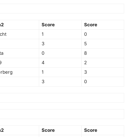
m2
Score
Score
cht
1
0
3
5
ta
0
8
9
4
2
erberg
1
3
3
0
m2
Score
Score