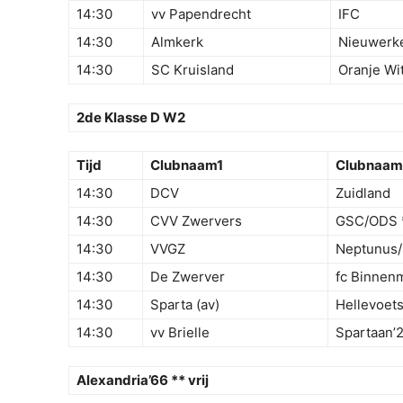
14:30
vv Papendrecht
IFC
14:30
Almkerk
Nieuwerk
14:30
SC Kruisland
Oranje Wi
2de Klasse D W2
Tijd
Clubnaam1
Clubnaam
14:30
DCV
Zuidland
14:30
CVV Zwervers
GSC/ODS 
14:30
VVGZ
Neptunus/
14:30
De Zwerver
fc Binnen
14:30
Sparta (av)
Hellevoets
14:30
vv Brielle
Spartaan’
Alexandria’66 ** vrij