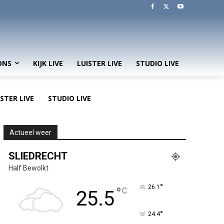
ONS
KIJK LIVE
LUISTER LIVE
STUDIO LIVE
ISTER LIVE
STUDIO LIVE
Actueel weer
SLIEDRECHT
Half Bewolkt
°
26.1
°
C
25.5
°
24.4