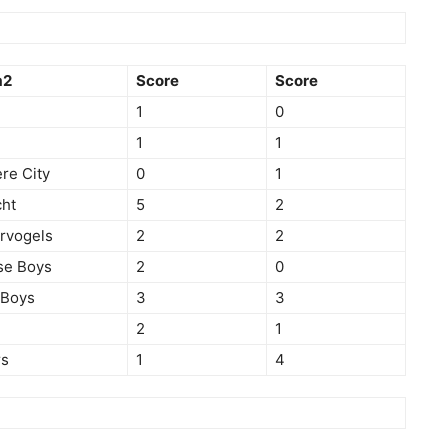
m2
Score
Score
1
0
1
1
re City
0
1
ht
5
2
rvogels
2
2
se Boys
2
0
 Boys
3
3
2
1
rs
1
4