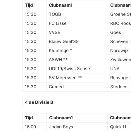
Tijd
Clubnaam1
Clubnaa
15:30
TOGB
Groene S
15:30
FC Lisse
RBC Roos
15:30
VVSB
Goes
15:30
Blauw Geel’38
Scheveni
15:30
Kloetinge *
Nordwijk
15:30
ASWH **
Zwaluwe
15:30
UDI’19/Swiss Sense
UNA
15:30
SV Meerssen **
Rijnvogel
15:30
Gemert
Stedoco
4 de Divisie B
Tijd
Clubnaam1
Clubnaa
16:00
Jodan Boys
Quick H