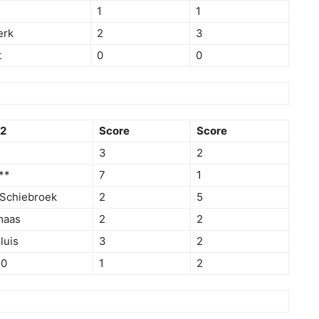
1
1
erk
2
3
t
0
0
2
Score
Score
3
2
**
7
1
Schiebroek
2
5
maas
2
2
luis
3
2
20
1
2