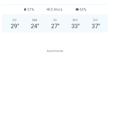
57%
0.9m/s
55%
ZO
MA
DI
WO
DO
29
°
24
°
27
°
33
°
37
°
Advertentie