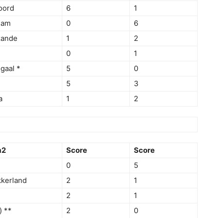
oord
6
1
dam
0
6
zande
1
2
0
1
gaal *
5
0
5
3
a
1
2
m2
Score
Score
0
5
kerland
2
1
2
1
) **
2
0