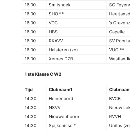
16:00
Smitshoek
SC Feyen
16:00
SHO **
Heerjans
16:00
VOC
’s Graven
16:00
HBS
Capelle
16:00
RKAVV
SV Poortu
16:00
Halsteren (zo)
VUC **
16:00
Xerxes DZB
Westlandi
1 ste Klasse C W2
Tijd
Clubnaam1
Clubnaa
14:30
Heinenoord
BVCB
14:30
NSVV
Nieuw Lek
14:30
Nieuwenhoorn
RVVH
14:30
Spijkenisse *
Unitas (zo