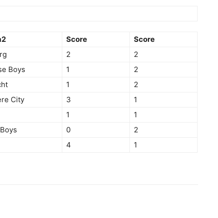
m2
Score
Score
rg
2
2
se Boys
1
2
ht
1
2
re City
3
1
1
1
 Boys
0
2
4
1