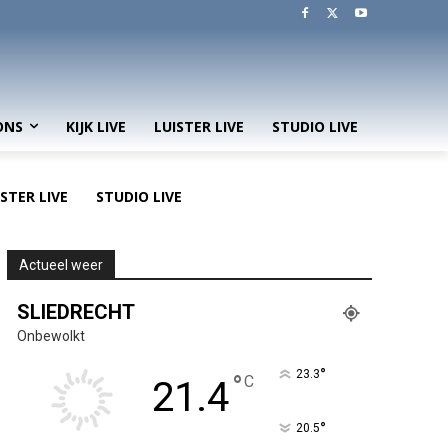
ONS
KIJK LIVE
LUISTER LIVE
STUDIO LIVE
ISTER LIVE
STUDIO LIVE
Actueel weer
SLIEDRECHT
Onbewolkt
°
23.3
°
C
21.4
°
20.5