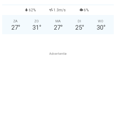
62%
1.3m/s
6%
ZA
ZO
MA
DI
WO
27
°
31
°
27
°
25
°
30
°
Advertentie