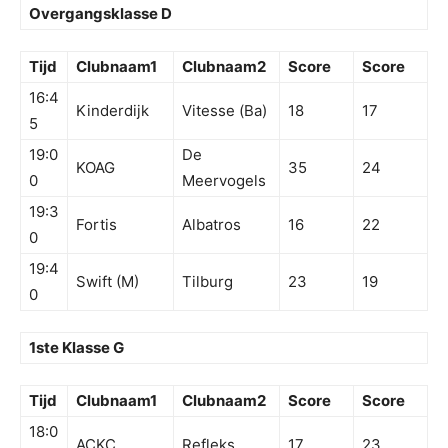
Overgangsklasse D
Tijd
Clubnaam1
Clubnaam2
Score
Score
16:4
Kinderdijk
Vitesse (Ba)
18
17
5
19:0
De
KOAG
35
24
0
Meervogels
19:3
Fortis
Albatros
16
22
0
19:4
Swift (M)
Tilburg
23
19
0
1ste Klasse G
Tijd
Clubnaam1
Clubnaam2
Score
Score
18:0
ACKC
Refleks
17
23