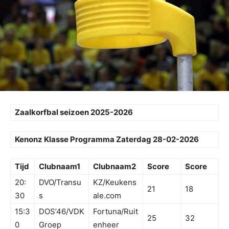
Zaalkorfbal seizoen 2025-2026
Kenonz Klasse Programma Zaterdag 28-02-2026
Tijd
Clubnaam1
Clubnaam2
Score
Score
20:
DVO/Transu
KZ/Keukens
21
18
30
s
ale.com
15:3
DOS’46/VDK
Fortuna/Ruit
25
32
0
Groep
enheer