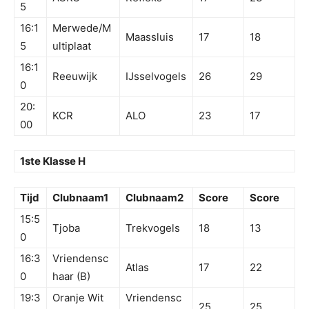
5
16:1
Merwede/M
Maassluis
17
18
5
ultiplaat
16:1
Reeuwijk
IJsselvogels
26
29
0
20:
KCR
ALO
23
17
00
1ste Klasse H
Tijd
Clubnaam1
Clubnaam2
Score
Score
15:5
Tjoba
Trekvogels
18
13
0
16:3
Vriendensc
Atlas
17
22
0
haar (B)
19:3
Oranje Wit
Vriendensc
25
25