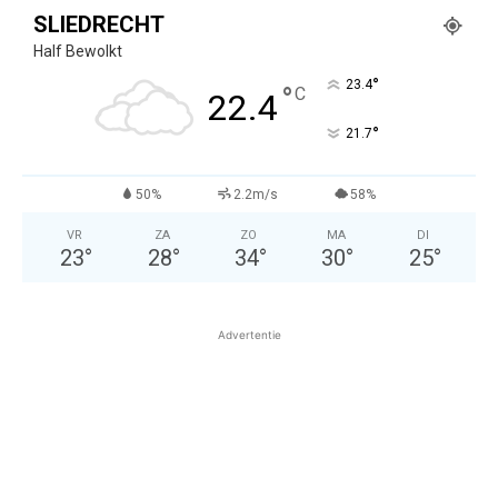
SLIEDRECHT
Half Bewolkt
°
23.4
°
C
22.4
°
21.7
50%
2.2m/s
58%
VR
ZA
ZO
MA
DI
23
°
28
°
34
°
30
°
25
°
Advertentie