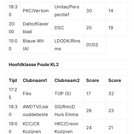
18:3
Unitas/Pers
PKC/Vertom
30
14
0
pectief
20:
Dalto/Klaver
DSC
20
19
00
blad
15:0
Blauw Wit
LDODK/Rins
01/03
0
(A)
ma
Hoofdklasse Poule KL2
Tijd
Clubnaam1
Clubnaam2
Score
Score
17:2
Fiks
TOP (S)
17
32
5
18:3
AWDTV/IJsk
GG/RmcD
26
23
0
ouddebeste
Huis Emma
19:0
KCC/CK
HKC/Creon
24
21
0
Kozijnen
Kozijnen