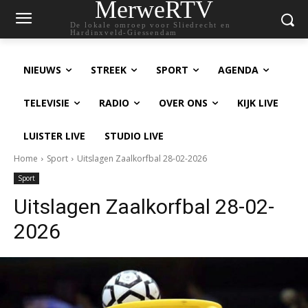
MerweRTV
De lokale omroep voor Sliedrecht en
Hardinxveld-Giessendam
NIEUWS
STREEK
SPORT
AGENDA
TELEVISIE
RADIO
OVER ONS
KIJK LIVE
LUISTER LIVE
STUDIO LIVE
Home
Sport
Uitslagen Zaalkorfbal 28-02-2026
Sport
Uitslagen Zaalkorfbal 28-02-
2026