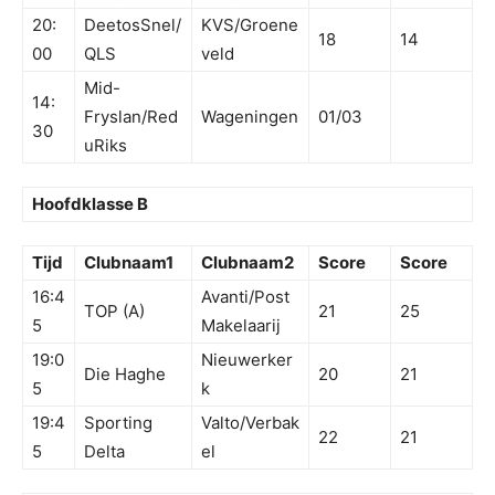
20:
DeetosSnel/
KVS/Groene
18
14
00
QLS
veld
Mid-
14:
Fryslan/Red
Wageningen
01/03
30
uRiks
Hoofdklasse B
Tijd
Clubnaam1
Clubnaam2
Score
Score
16:4
Avanti/Post
TOP (A)
21
25
5
Makelaarij
19:0
Nieuwerker
Die Haghe
20
21
5
k
19:4
Sporting
Valto/Verbak
22
21
5
Delta
el