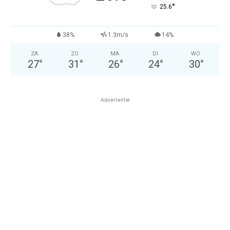
°
25.6
38%
1.3m/s
14%
ZA
ZO
MA
DI
WO
27
°
31
°
26
°
24
°
30
°
Advertentie