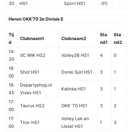
30
HS1
Sport HS1
01)
Heren OKK’70 2e Divisie E
Tij
Sta
Sta
Clubnaam1
Clubnaam2
d
nd1
nd2
14:
VC WIK HS2
Volley2B HS1
4
0
30
16:
Shot HS1
Donki Sjot HS1
3
1
00
16:
Departyshop.nl
Kalinka HS1
3
1
45
Vives HS1
17:
Taurus HS2
OKK ’70 HS1
3
2
00
17:
Volley Lek en
Thor HS1
1
3
00
IJssel HS1