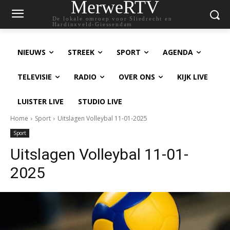
MerweRTV
De lokale omroep voor Sliedrecht en
Hardinxveld-Giessendam
NIEUWS
STREEK
SPORT
AGENDA
TELEVISIE
RADIO
OVER ONS
KIJK LIVE
LUISTER LIVE
STUDIO LIVE
Home
Sport
Uitslagen Volleybal 11-01-2025
Sport
Uitslagen Volleybal 11-01-
2025