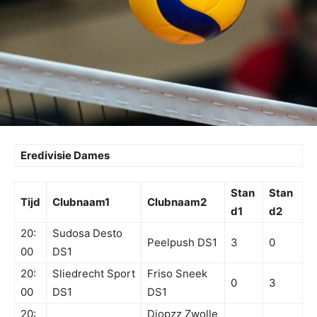
Eredivisie Dames
Stan
Stan
Tijd
Clubnaam1
Clubnaam2
d1
d2
20:
Sudosa Desto
Peelpush DS1
3
0
00
DS1
20:
Sliedrecht Sport
Friso Sneek
0
3
00
DS1
DS1
20:
Djopzz Zwolle