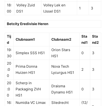
18:
Volley Zuid
Volley Lek en
1
3
00
DS1
IJssel DS1
Betcity Eredivisie Heren
Tij
Sta
Sta
Clubnaam1
Clubnaam2
d
nd1
nd2
19:
Orion Stars
Simplex SSS HS1
0
3
30
HS1
20
Prima Donna
Nova Tech
:0
2
3
Huizen HS1
Lycurgus HS1
0
20
Scherp in
Draisma
:0
Packaging ZVH
0
3
Dynamo HS1
0
HS1
16:
Numidia VC Limax
Sliedrecht
(12/
–