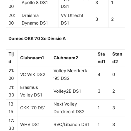
Apollo 8 DS1
3
1
00
DS1
20:
Draisma
VV Utrecht
3
2
00
Dynamo DS1
DS1
Dames OKK’70 3e Divisie A
Tij
Sta
Stan
Clubnaam1
Clubnaam2
d
nd1
d2
21:
Volley Meerkerk
VC WIK DS2
4
0
00
’95 DS2
21:
Erasmus
Volley2B DS1
3
2
30
Volley DS1
13:
Next Volley
OKK ’70 DS1
1
3
15
Dordrecht DS2
17:
WHV DS1
RVC/Libanon DS1
1
3
30