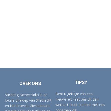
TIPS?
OVER ONS
Bent u getuige van een
Stichting Merweradio is de
nieuwsfeit, laat ons dit dan
lokale omroep van Sliedrecht
weten. U kunt contact met ons
en Hardinxveld-Giessendam.
opnemen via: