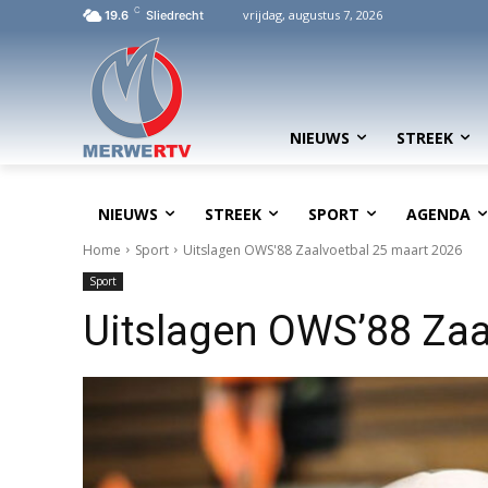
C
vrijdag, augustus 7, 2026
19.6
Sliedrecht
NIEUWS
STREEK
NIEUWS
STREEK
SPORT
AGENDA
Home
Sport
Uitslagen OWS'88 Zaalvoetbal 25 maart 2026
Sport
Uitslagen OWS’88 Zaa