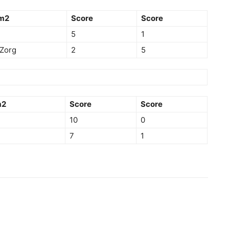
m2
Score
Score
5
1
 Zorg
2
5
m2
Score
Score
10
0
7
1