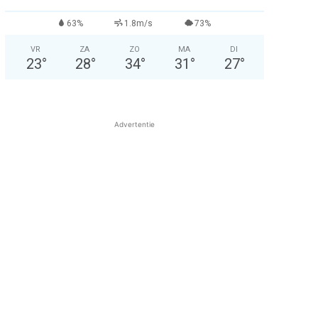
63%
1.8m/s
73%
VR
ZA
ZO
MA
DI
23
°
28
°
34
°
31
°
27
°
Advertentie