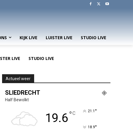
ONS
KIJK LIVE
LUISTER LIVE
STUDIO LIVE
ISTER LIVE
STUDIO LIVE
Actueel weer
SLIEDRECHT
Half Bewolkt
°
21.1
°
C
19.6
°
18.9