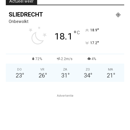
Actueel weer
SLIEDRECHT
Onbewolkt
°
18.9
°
C
18.1
°
17.2
72%
2.2m/s
4%
DO
VR
ZA
ZO
MA
23
°
26
°
31
°
34
°
21
°
Advertentie