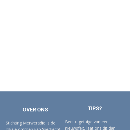
TIPS?
OVER ONS
Bent u getuige van een
Stichting Merweradio is de
nieuwsfeit, laat ons dit dan
lokale omroep van Sliedrecht