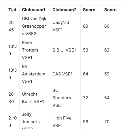
Tijd
Clubnaam1
Clubnaam2
Score
Score
GBI van Dijk
20:
Cady’73
Grashopper
69
60
45
VSE1
s VSE2
River
18:3
Trotters
S.B.U. VSE1
53
62
0
VSE1
BV
18:3
Amsterdam
DAS VSE1
64
59
0
VSE1
BC
20:
Utrecht
Shooters
72
54
30
Bull’s VSE1
VSE1
Jolly
21:0
High Five
Jumpers
56
70
0
VSE1