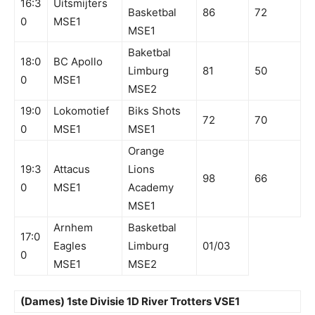
16:3
Uitsmijters
Basketbal
86
72
0
MSE1
MSE1
Baketbal
18:0
BC Apollo
Limburg
81
50
0
MSE1
MSE2
19:0
Lokomotief
Biks Shots
72
70
0
MSE1
MSE1
Orange
19:3
Attacus
Lions
98
66
0
MSE1
Academy
MSE1
Arnhem
Basketbal
17:0
Eagles
Limburg
01/03
0
MSE1
MSE2
(Dames) 1ste Divisie 1D River Trotters VSE1