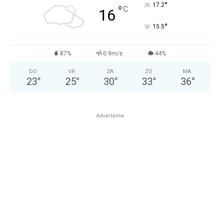
°
17.2
°
C
16
°
15.5
87%
0.9m/s
44%
DO
VR
ZA
ZO
MA
23
°
25
°
30
°
33
°
36
°
Advertentie