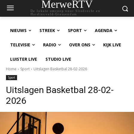
MerweRTV
De lokale omroep voor Sliedrecht en
Hardinxveld-Giessendam
NIEUWS
STREEK
SPORT
AGENDA
TELEVISIE
RADIO
OVER ONS
KIJK LIVE
LUISTER LIVE
STUDIO LIVE
Home
Sport
Uitslagen Basketbal 28-02-2026
Sport
Uitslagen Basketbal 28-02-
2026