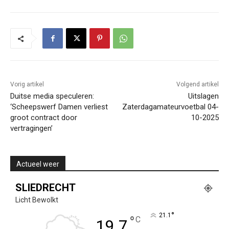
Vorig artikel
Volgend artikel
Duitse media speculeren:
Uitslagen
‘Scheepswerf Damen verliest
Zaterdagamateurvoetbal 04-
groot contract door
10-2025
vertragingen’
Actueel weer
SLIEDRECHT
Licht Bewolkt
°
21.1
°
C
19.7