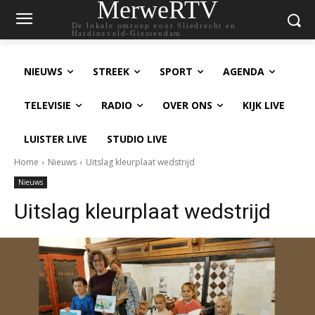
MerweRTV
De lokale omroep voor Sliedrecht en
Hardinxveld-Giessendam
NIEUWS
STREEK
SPORT
AGENDA
TELEVISIE
RADIO
OVER ONS
KIJK LIVE
LUISTER LIVE
STUDIO LIVE
Home
Nieuws
Uitslag kleurplaat wedstrijd
Nieuws
Uitslag kleurplaat wedstrijd