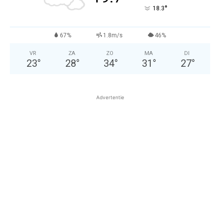
°
18.3
67%
1.8m/s
46%
VR
ZA
ZO
MA
DI
23
°
28
°
34
°
31
°
27
°
Advertentie