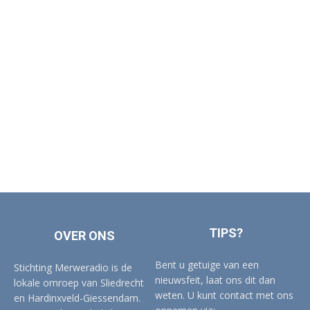
TIPS?
OVER ONS
Bent u getuige van een
Stichting Merweradio is de
nieuwsfeit, laat ons dit dan
lokale omroep van Sliedrecht
weten. U kunt contact met ons
en Hardinxveld-Giessendam.