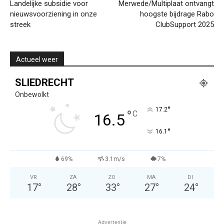
Landelijke subsidie voor
Merwede/Multiplaat ontvangt
nieuwsvoorziening in onze
hoogste bijdrage Rabo
streek
ClubSupport 2025
Actueel weer
SLIEDRECHT
Onbewolkt
°
17.2
°
C
16.5
°
16.1
69%
3.1m/s
7%
VR
ZA
ZO
MA
DI
17
°
28
°
33
°
27
°
24
°
Advertentie