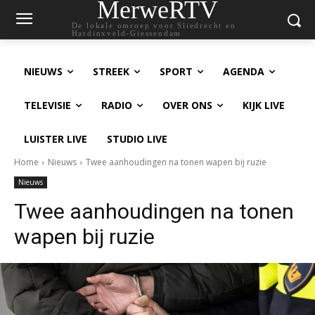
MerweRTV
De lokale omroep voor Sliedrecht en
Hardinxveld-Giessendam
NIEUWS
STREEK
SPORT
AGENDA
TELEVISIE
RADIO
OVER ONS
KIJK LIVE
LUISTER LIVE
STUDIO LIVE
Home
Nieuws
Twee aanhoudingen na tonen wapen bij ruzie
Nieuws
Twee aanhoudingen na tonen
wapen bij ruzie