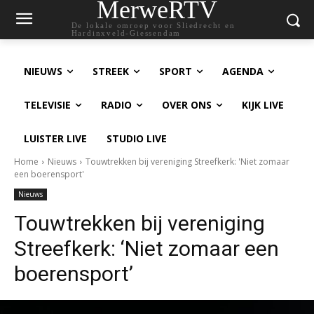
MerweRTV
De lokale omroep voor Sliedrecht en
Hardinxveld-Giessendam
NIEUWS
STREEK
SPORT
AGENDA
TELEVISIE
RADIO
OVER ONS
KIJK LIVE
LUISTER LIVE
STUDIO LIVE
Home
Nieuws
Touwtrekken bij vereniging Streefkerk: 'Niet zomaar
een boerensport'
Nieuws
Touwtrekken bij vereniging
Streefkerk: ‘Niet zomaar een
boerensport’