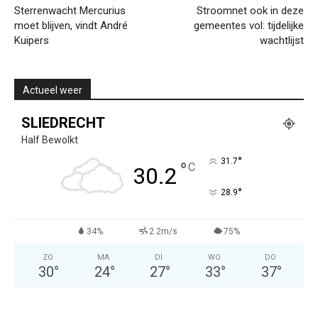
Sterrenwacht Mercurius
Stroomnet ook in deze
moet blijven, vindt André
gemeentes vol: tijdelijke
Kuipers
wachtlijst
Actueel weer
SLIEDRECHT
Half Bewolkt
°
31.7
°
C
30.2
°
28.9
34%
2.2m/s
75%
ZO
MA
DI
WO
DO
30
°
24
°
27
°
33
°
37
°