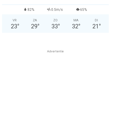
82%
0.5m/s
65%
VR
ZA
ZO
MA
DI
23
°
29
°
33
°
32
°
21
°
Advertentie