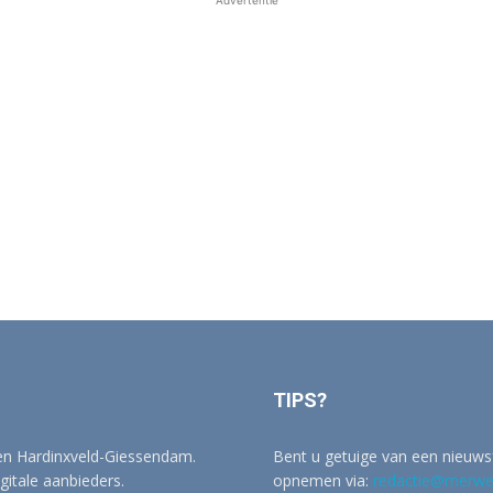
Advertentie
TIPS?
 en Hardinxveld-Giessendam.
Bent u getuige van een nieuwsf
igitale aanbieders.
opnemen via:
redactie@merwer