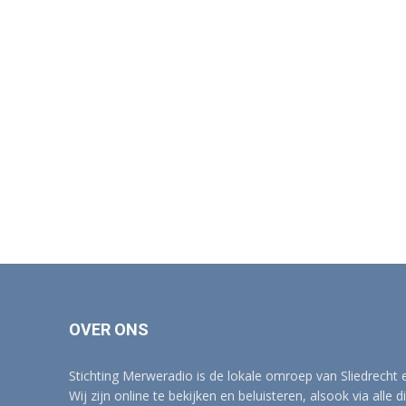
OVER ONS
Stichting Merweradio is de lokale omroep van Sliedrecht
Wij zijn online te bekijken en beluisteren, alsook via alle d