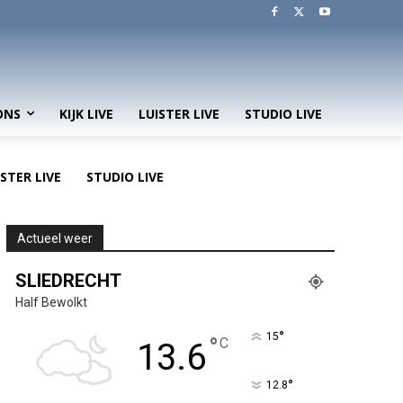
ONS
KIJK LIVE
LUISTER LIVE
STUDIO LIVE
ISTER LIVE
STUDIO LIVE
Actueel weer
SLIEDRECHT
Half Bewolkt
°
15
°
C
13.6
°
12.8