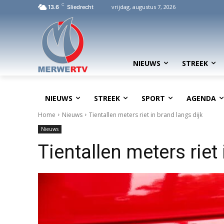
C
vrijdag, augustus 7, 2026
13.6
Sliedrecht
NIEUWS
STREEK
NIEUWS
STREEK
SPORT
AGENDA
Home
Nieuws
Tientallen meters riet in brand langs dijk
Nieuws
Tientallen meters riet