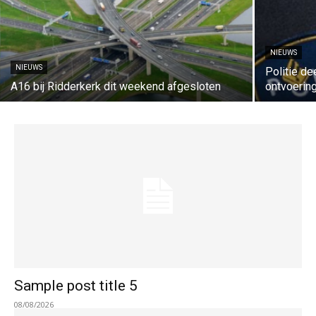
NIEUWS
NIEUWS
Politie de
A16 bij Ridderkerk dit weekend afgesloten
ontvoering
Sample post title 5
08/08/2026