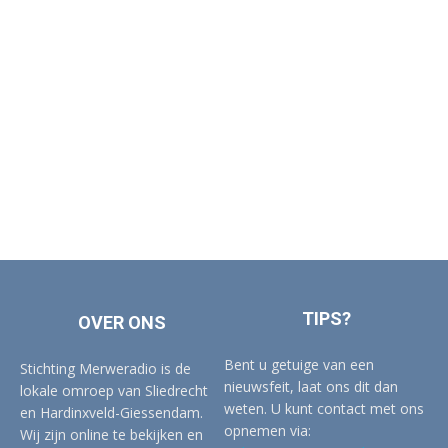
TIPS?
OVER ONS
Bent u getuige van een
Stichting Merweradio is de
nieuwsfeit, laat ons dit dan
lokale omroep van Sliedrecht
weten. U kunt contact met ons
en Hardinxveld-Giessendam.
opnemen via:
Wij zijn online te bekijken en