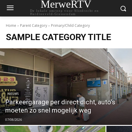
MerweRTV
De lokale omroep voor Sliedrecht en
Hardinxveld-Giessendam
Home
Parent Category
Primary/Child Category
SAMPLE CATEGORY TITLE
NIEUWS
Parkeergarage per direct dicht, auto’s
moeten zo snel mogelijk weg
07/08/2026