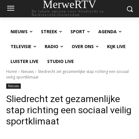
MerweRTV
De lokale omroep voor Sliedrecht en
Hardinxveld-Giessendam
NIEUWS
STREEK
SPORT
AGENDA
TELEVISIE
RADIO
OVER ONS
KIJK LIVE
LUISTER LIVE
STUDIO LIVE
Home
Nieuws
Sliedrecht zet gezamenlijke stap richting een sociaal
veilig sportklimaat
Nieuws
Sliedrecht zet gezamenlijke
stap richting een sociaal veilig
sportklimaat