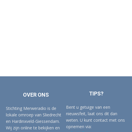
TIPS?
OVER ONS
Bent u getuige van een
Stichting Merweradio is de
nieuwsfeit, laat ons dit dan
lokale omroep van Sliedrecht
weten. U kunt contact met ons
en Hardinxveld-Giessendam.
opnemen via:
Wij zijn online te bekijken en