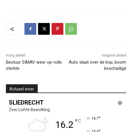
Vorig artikel
Volgend artikel
Bestuur SIMAV weer op volle
Auto slaat over de kop, boom
sterkte
beschadigd
Actueel weer
SLIEDRECHT
Zeer Lichte Bewolking
°
16.7
°
C
16.2
°
15.6