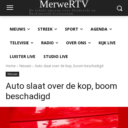
MerweRTV
De lokale omroep voor Sliedrecht en
Hardinxveld-Giessendam
NIEUWS
STREEK
SPORT
AGENDA
TELEVISIE
RADIO
OVER ONS
KIJK LIVE
LUISTER LIVE
STUDIO LIVE
Home
Nieuws
Auto slaat over de kop, boom beschadigd
Nieuws
Auto slaat over de kop, boom
beschadigd