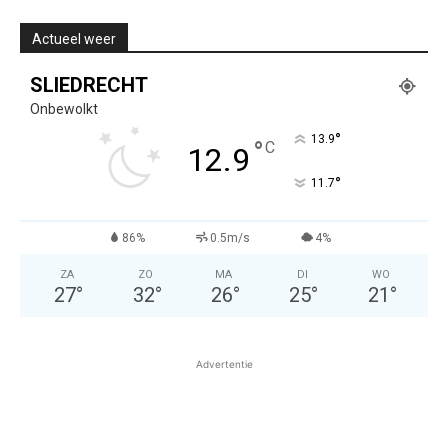
Actueel weer
SLIEDRECHT
Onbewolkt
°
13.9
°
C
12.9
°
11.7
86%
0.5m/s
4%
ZA
ZO
MA
DI
WO
27
°
32
°
26
°
25
°
21
°
Advertentie