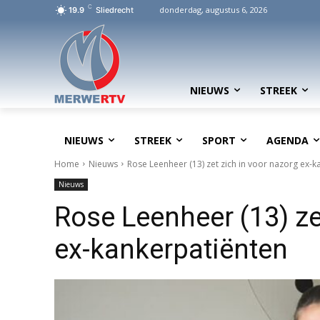
C
donderdag, augustus 6, 2026
19.9
Sliedrecht
NIEUWS
STREEK
NIEUWS
STREEK
SPORT
AGENDA
Home
Nieuws
Rose Leenheer (13) zet zich in voor nazorg ex-
Nieuws
Rose Leenheer (13) ze
ex-kankerpatiënten