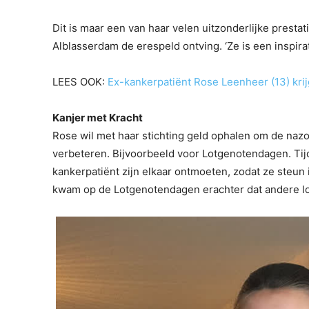
Dit is maar een van haar velen uitzonderlijke prestati
Alblasserdam de erespeld ontving. ‘Ze is een inspir
LEES OOK:
Ex-kankerpatiënt Rose Leenheer (13) kri
Kanjer met Kracht
Rose wil met haar stichting geld ophalen om de naz
verbeteren. Bijvoorbeeld voor Lotgenotendagen. Tij
kankerpatiënt zijn elkaar ontmoeten, zodat ze steun i
kwam op de Lotgenotendagen erachter dat andere lot