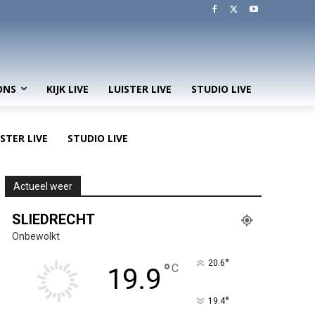
ONS
KIJK LIVE
LUISTER LIVE
STUDIO LIVE
ISTER LIVE
STUDIO LIVE
Actueel weer
SLIEDRECHT
Onbewolkt
°
20.6
°
C
19.9
°
19.4