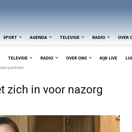
SPORT
AGENDA
TELEVISIE
RADIO
OVER 
TELEVISIE
RADIO
OVER ONS
KIJK LIVE
LU
kankerpatiënten
t zich in voor nazorg