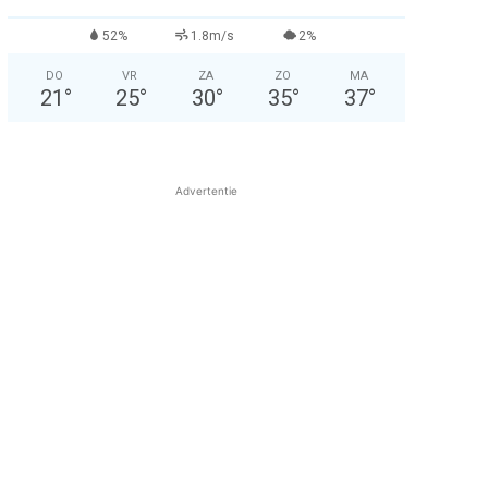
52%
1.8m/s
2%
DO
VR
ZA
ZO
MA
21
°
25
°
30
°
35
°
37
°
Advertentie