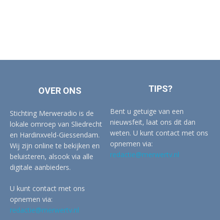
TIPS?
OVER ONS
Bent u getuige van een
Stichting Merweradio is de
nieuwsfeit, laat ons dit dan
lokale omroep van Sliedrecht
weten. U kunt contact met ons
en Hardinxveld-Giessendam.
opnemen via:
Wij zijn online te bekijken en
redactie@merwertv.nl
beluisteren, alsook via alle
digitale aanbieders.
U kunt contact met ons
opnemen via:
redactie@merwertv.nl