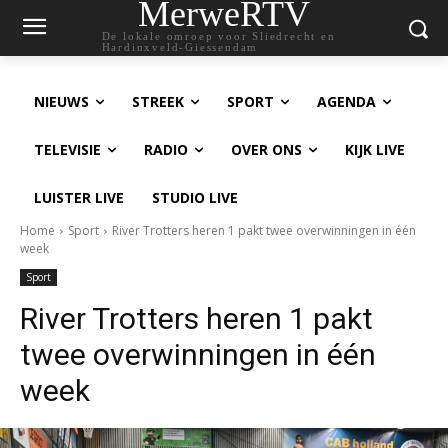
MerweRTV
De lokale omroep voor Sliedrecht en
Hardinxveld-Giessendam
NIEUWS
STREEK
SPORT
AGENDA
TELEVISIE
RADIO
OVER ONS
KIJK LIVE
LUISTER LIVE
STUDIO LIVE
Home
Sport
River Trotters heren 1 pakt twee overwinningen in één
week
Sport
River Trotters heren 1 pakt
twee overwinningen in één
week