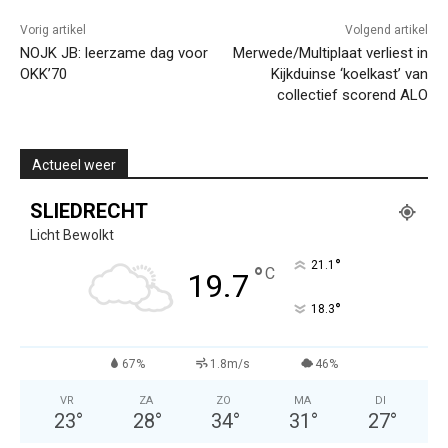
Vorig artikel
Volgend artikel
NOJK JB: leerzame dag voor
Merwede/Multiplaat verliest in
OKK’70
Kijkduinse ‘koelkast’ van
collectief scorend ALO
Actueel weer
SLIEDRECHT
Licht Bewolkt
°
21.1
°
C
19.7
°
18.3
67%
1.8m/s
46%
VR
ZA
ZO
MA
DI
23
°
28
°
34
°
31
°
27
°