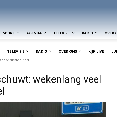
SPORT
AGENDA
TELEVISIE
RADIO
OVER 
TELEVISIE
RADIO
OVER ONS
KIJK LIVE
LU
s door dichte tunnel
schuwt: wekenlang veel
el