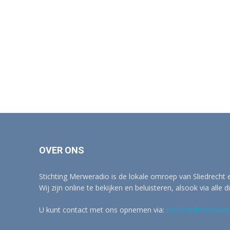
OVER ONS
Stichting Merweradio is de lokale omroep van Sliedrecht
Wij zijn online te bekijken en beluisteren, alsook via alle d
U kunt contact met ons opnemen via:
redactie@merwertv