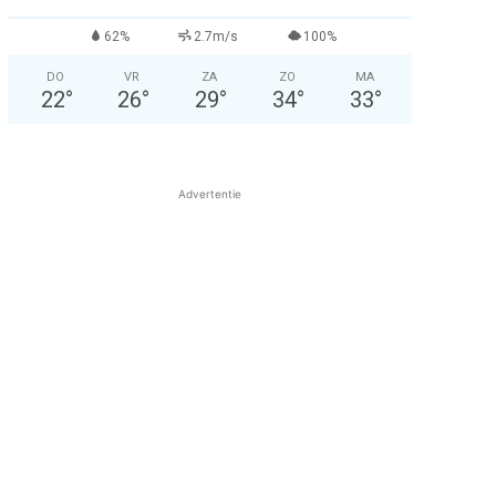
62%
2.7m/s
100%
DO
VR
ZA
ZO
MA
22
°
26
°
29
°
34
°
33
°
Advertentie