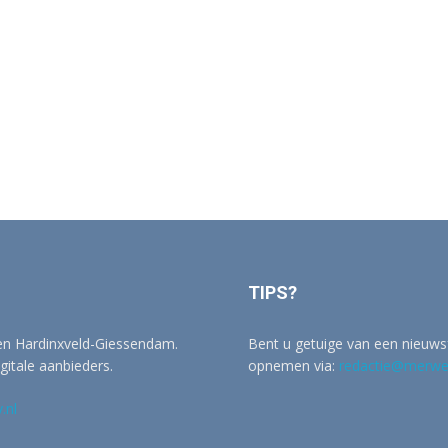
TIPS?
 en Hardinxveld-Giessendam.
Bent u getuige van een nieuwsf
igitale aanbieders.
opnemen via:
redactie@merwer
.nl