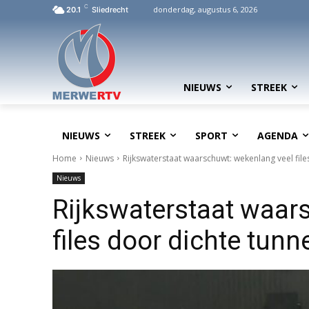
C
donderdag, augustus 6, 2026
20.1
Sliedrecht
NIEUWS
STREEK
NIEUWS
STREEK
SPORT
AGENDA
Home
Nieuws
Rijkswaterstaat waarschuwt: wekenlang veel file
Nieuws
Rijkswaterstaat waar
files door dichte tunn