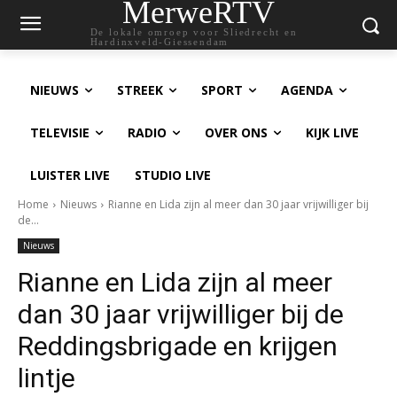
MerweRTV
De lokale omroep voor Sliedrecht en
Hardinxveld-Giessendam
NIEUWS
STREEK
SPORT
AGENDA
TELEVISIE
RADIO
OVER ONS
KIJK LIVE
LUISTER LIVE
STUDIO LIVE
Home
Nieuws
Rianne en Lida zijn al meer dan 30 jaar vrijwilliger bij
de...
Nieuws
Rianne en Lida zijn al meer
dan 30 jaar vrijwilliger bij de
Reddingsbrigade en krijgen
lintje