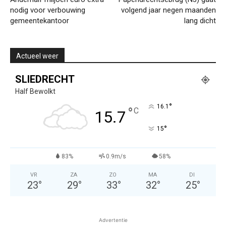
nodig voor verbouwing
volgend jaar negen maanden
gemeentekantoor
lang dicht
Actueel weer
SLIEDRECHT
Half Bewolkt
°
16.1
°
C
15.7
°
15
83%
0.9m/s
58%
VR
ZA
ZO
MA
DI
23
°
29
°
33
°
32
°
25
°
Advertentie