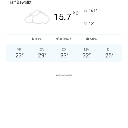
Half Bewolkt
°
16.1
°
C
15.7
°
15
83%
0.9m/s
58%
VR
ZA
ZO
MA
DI
23
°
29
°
33
°
32
°
25
°
Advertentie