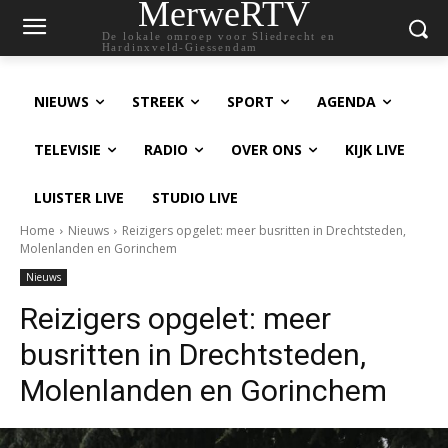
MerweRTV
De lokale omroep voor Sliedrecht en
Hardinxveld-Giessendam
NIEUWS
STREEK
SPORT
AGENDA
TELEVISIE
RADIO
OVER ONS
KIJK LIVE
LUISTER LIVE
STUDIO LIVE
Home
Nieuws
Reizigers opgelet: meer busritten in Drechtsteden,
Molenlanden en Gorinchem
Nieuws
Reizigers opgelet: meer
busritten in Drechtsteden,
Molenlanden en Gorinchem