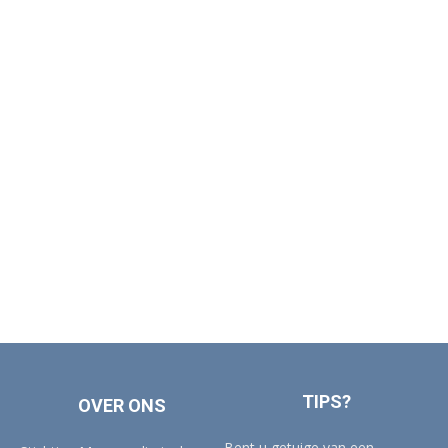
TIPS?
OVER ONS
Bent u getuige van een