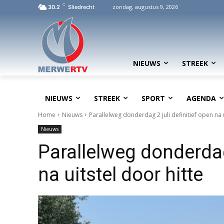
C
zondag, augustus 9, 2026
30.2
Sliedrecht
NIEUWS
STREEK
NIEUWS
STREEK
SPORT
AGENDA
Home
Nieuws
Parallelweg donderdag 2 juli definitief open na u
Nieuws
Parallelweg donderdag 
na uitstel door hitte