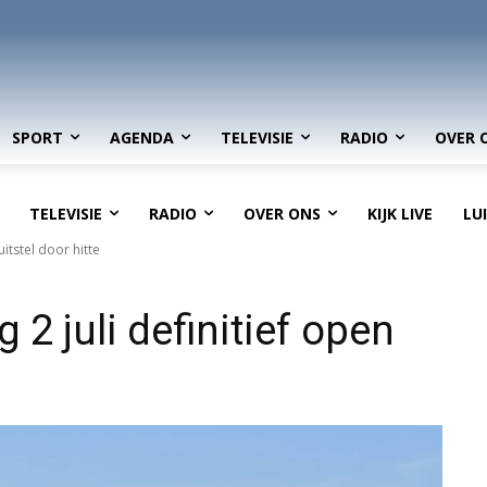
SPORT
AGENDA
TELEVISIE
RADIO
OVER 
TELEVISIE
RADIO
OVER ONS
KIJK LIVE
LU
itstel door hitte
2 juli definitief open