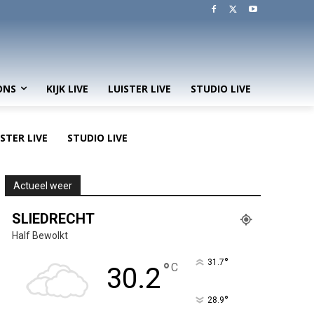
ONS
KIJK LIVE
LUISTER LIVE
STUDIO LIVE
ISTER LIVE
STUDIO LIVE
Actueel weer
SLIEDRECHT
Half Bewolkt
°
31.7
°
C
30.2
°
28.9