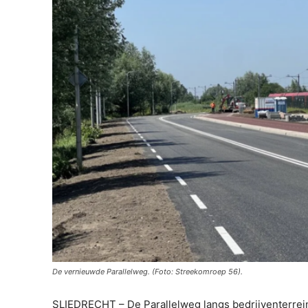
De vernieuwde Parallelweg. (Foto: Streekomroep 56).
SLIEDRECHT – De Parallelweg langs bedrijventerrein