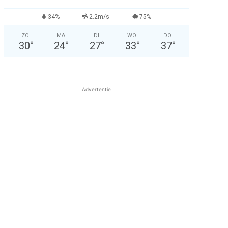
34%
2.2m/s
75%
ZO
MA
DI
WO
DO
30
°
24
°
27
°
33
°
37
°
Advertentie