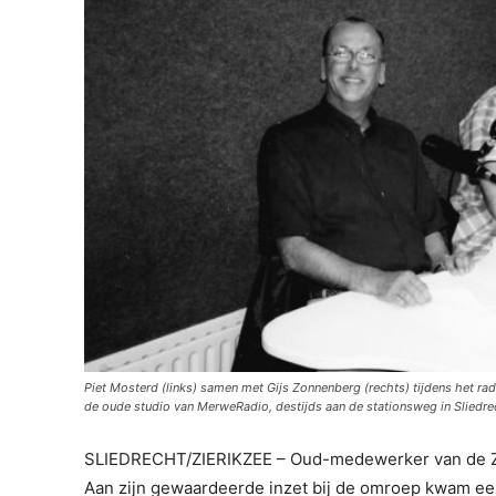
Piet Mosterd (links) samen met Gijs Zonnenberg (rechts) tijdens het
de oude studio van MerweRadio, destijds aan de stationsweg in Sliedre
SLIEDRECHT/ZIERIKZEE – Oud-medewerker van de Ze
Aan zijn gewaardeerde inzet bij de omroep kwam ee