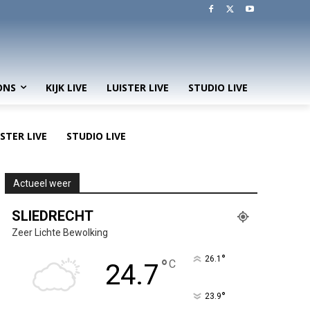
ONS
KIJK LIVE
LUISTER LIVE
STUDIO LIVE
ISTER LIVE
STUDIO LIVE
Actueel weer
SLIEDRECHT
Zeer Lichte Bewolking
°
26.1
°
C
24.7
°
23.9