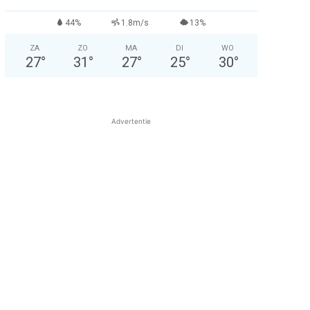
44%
1.8m/s
13%
ZA
ZO
MA
DI
WO
27
°
31
°
27
°
25
°
30
°
Advertentie