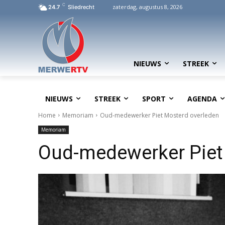
C
zaterdag, augustus 8, 2026
24.7
Sliedrecht
NIEUWS
STREEK
NIEUWS
STREEK
SPORT
AGENDA
Home
Memoriam
Oud-medewerker Piet Mosterd overleden
Memoriam
Oud-medewerker Piet