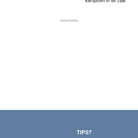
kampioen in de zaal
Advertentie
TIPS?