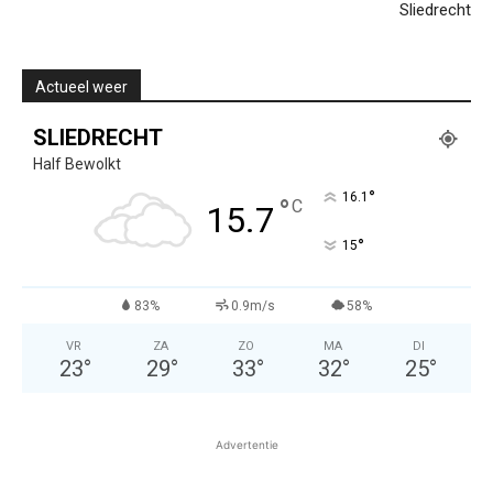
Sliedrecht
Actueel weer
SLIEDRECHT
Half Bewolkt
°
16.1
°
C
15.7
°
15
83%
0.9m/s
58%
VR
ZA
ZO
MA
DI
23
°
29
°
33
°
32
°
25
°
Advertentie