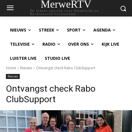
MerweRTV
De lokale omroep voor Sliedrecht en
Hardinxveld-Giessendam
NIEUWS
STREEK
SPORT
AGENDA
TELEVISIE
RADIO
OVER ONS
KIJK LIVE
LUISTER LIVE
STUDIO LIVE
Home
Nieuws
Ontvangst check Rabo ClubSupport
Nieuws
Ontvangst check Rabo
ClubSupport