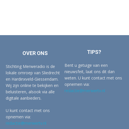
TIPS?
OVER ONS
Bent u getuige van een
Stichting Merweradio is de
nieuwsfeit, laat ons dit dan
lokale omroep van Sliedrecht
weten. U kunt contact met ons
en Hardinxveld-Giessendam.
opnemen via:
Wij zijn online te bekijken en
redactie@merwertv.nl
beluisteren, alsook via alle
digitale aanbieders.
U kunt contact met ons
opnemen via:
redactie@merwertv.nl