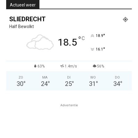
Actueel weer
SLIEDRECHT
Half Bewolkt
°
18.9
°
C
18.5
°
16.1
63%
1.4m/s
56%
ZO
MA
DI
WO
DO
30
°
24
°
25
°
31
°
34
°
Advertentie