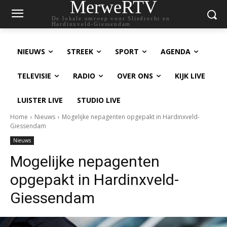
MerweRTV
De lokale omroep voor Sliedrecht en
Hardinxveld-Giessendam
NIEUWS
STREEK
SPORT
AGENDA
TELEVISIE
RADIO
OVER ONS
KIJK LIVE
LUISTER LIVE
STUDIO LIVE
Home
Nieuws
Mogelijke nepagenten opgepakt in Hardinxveld-
Giessendam
Nieuws
Mogelijke nepagenten
opgepakt in Hardinxveld-
Giessendam