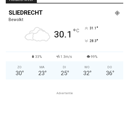
SLIEDRECHT
Bewolkt
°
31.1
°
C
30.1
°
28.3
33%
1.3m/s
99%
ZO
MA
DI
WO
DO
30
°
23
°
25
°
32
°
36
°
Advertentie