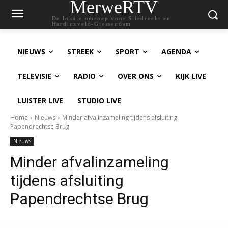
MerweRTV
De lokale omroep voor Sliedrecht en
Hardinxveld-Giessendam
NIEUWS
STREEK
SPORT
AGENDA
TELEVISIE
RADIO
OVER ONS
KIJK LIVE
LUISTER LIVE
STUDIO LIVE
Home
Nieuws
Minder afvalinzameling tijdens afsluiting
Papendrechtse Brug
Nieuws
Minder afvalinzameling
tijdens afsluiting
Papendrechtse Brug