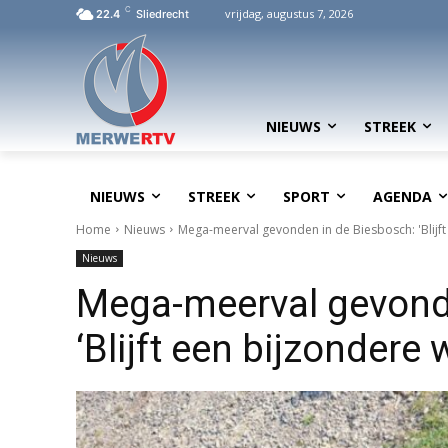
C
vrijdag, augustus 7, 2026
22.4
Sliedrecht
NIEUWS
STREEK
NIEUWS
STREEK
SPORT
AGENDA
Home
Nieuws
Mega-meerval gevonden in de Biesbosch: 'Blijf
Nieuws
Mega-meerval gevond
‘Blijft een bijzonder