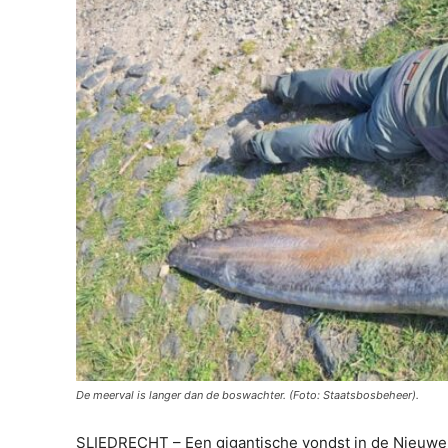
De meerval is langer dan de boswachter. (Foto: Staatsbosbeheer).
SLIEDRECHT – Een gigantische vondst in de Nieuwe