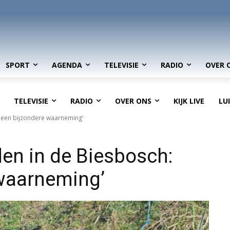
SPORT
AGENDA
TELEVISIE
RADIO
OVER 
TELEVISIE
RADIO
OVER ONS
KIJK LIVE
LU
t een bijzondere waarneming'
en in de Biesbosch:
e waarneming’