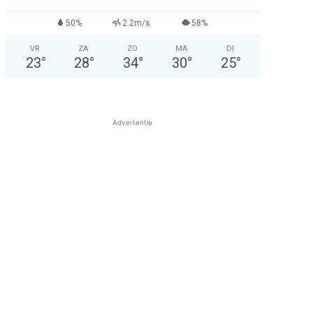
50%
2.2m/s
58%
VR
ZA
ZO
MA
DI
23
°
28
°
34
°
30
°
25
°
Advertentie