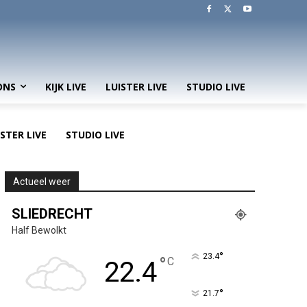
ONS
KIJK LIVE
LUISTER LIVE
STUDIO LIVE
ISTER LIVE
STUDIO LIVE
Actueel weer
SLIEDRECHT
Half Bewolkt
°
23.4
°
C
22.4
°
21.7