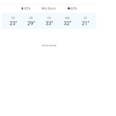
82%
0.5m/s
65%
VR
ZA
ZO
MA
DI
23
°
29
°
33
°
32
°
21
°
Advertentie