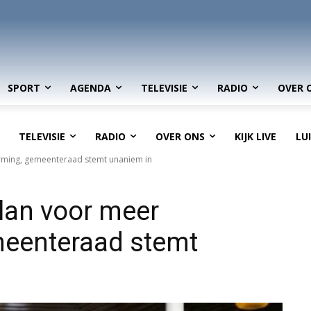
SPORT
AGENDA
TELEVISIE
RADIO
OVER 
TELEVISIE
RADIO
OVER ONS
KIJK LIVE
LU
rming, gemeenteraad stemt unaniem in
lan voor meer
eenteraad stemt