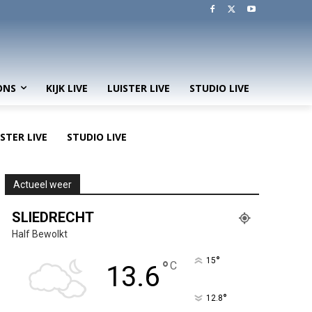
ONS
KIJK LIVE
LUISTER LIVE
STUDIO LIVE
ISTER LIVE
STUDIO LIVE
Actueel weer
SLIEDRECHT
Half Bewolkt
°
15
°
C
13.6
°
12.8