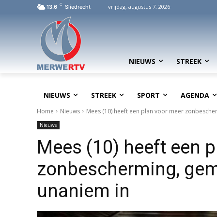
C
vrijdag, augustus 7, 2026
13.6
Sliedrecht
NIEUWS
STREEK
NIEUWS
STREEK
SPORT
AGENDA
Home
Nieuws
Mees (10) heeft een plan voor meer zonbesche
Nieuws
Mees (10) heeft een p
zonbescherming, gem
unaniem in