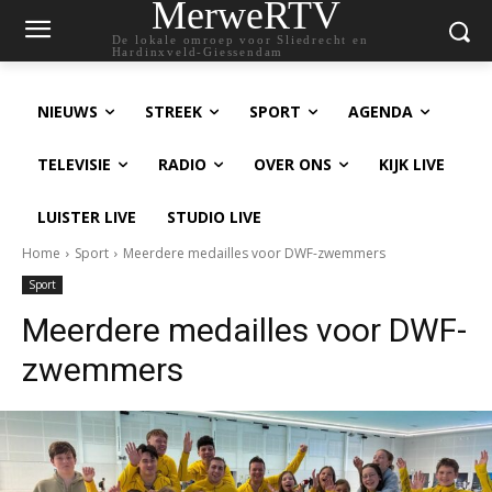
MerweRTV
De lokale omroep voor Sliedrecht en
Hardinxveld-Giessendam
NIEUWS
STREEK
SPORT
AGENDA
TELEVISIE
RADIO
OVER ONS
KIJK LIVE
LUISTER LIVE
STUDIO LIVE
Home
Sport
Meerdere medailles voor DWF-zwemmers
Sport
Meerdere medailles voor DWF-
zwemmers