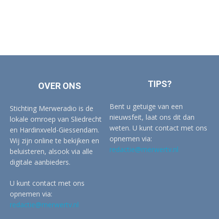
TIPS?
OVER ONS
Bent u getuige van een
Stichting Merweradio is de
nieuwsfeit, laat ons dit dan
lokale omroep van Sliedrecht
weten. U kunt contact met ons
en Hardinxveld-Giessendam.
opnemen via:
Wij zijn online te bekijken en
redactie@merwertv.nl
beluisteren, alsook via alle
digitale aanbieders.
U kunt contact met ons
opnemen via:
redactie@merwertv.nl