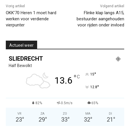
Vorig artikel
Volgend artikel
OKK’70 Heren 1 moet hard
Flinke klap langs A15,
werken voor verdiende
bestuurder aangehouden
vierpunter
voor rijden onder invloed
Actueel weer
SLIEDRECHT
Half Bewolkt
°
15
°
C
13.6
°
12.8
82%
0.5m/s
65%
VR
ZA
ZO
MA
DI
23
°
29
°
33
°
32
°
21
°