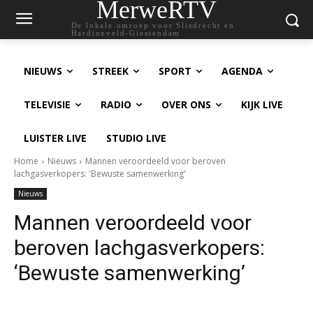
MerweRTV
De lokale omroep voor Sliedrecht en
Hardinxveld-Giessendam
NIEUWS
STREEK
SPORT
AGENDA
TELEVISIE
RADIO
OVER ONS
KIJK LIVE
LUISTER LIVE
STUDIO LIVE
Home
Nieuws
Mannen veroordeeld voor beroven
lachgasverkopers: 'Bewuste samenwerking'
Nieuws
Mannen veroordeeld voor
beroven lachgasverkopers:
‘Bewuste samenwerking’