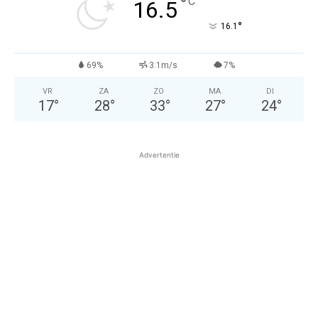
°
C
16.5
°
16.1
69%
3.1m/s
7%
VR
ZA
ZO
MA
DI
17
°
28
°
33
°
27
°
24
°
Advertentie