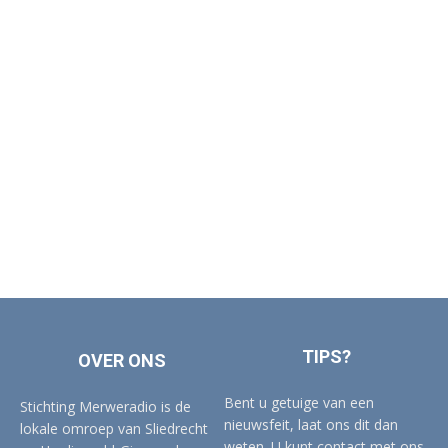
TIPS?
OVER ONS
Bent u getuige van een
Stichting Merweradio is de
nieuwsfeit, laat ons dit dan
lokale omroep van Sliedrecht
weten. U kunt contact met ons