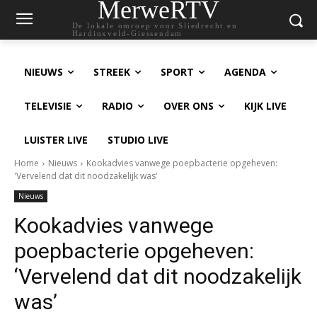
MerweRTV
De lokale omroep voor Sliedrecht en
Hardinxveld-Giessendam
NIEUWS
STREEK
SPORT
AGENDA
TELEVISIE
RADIO
OVER ONS
KIJK LIVE
LUISTER LIVE
STUDIO LIVE
Home
Nieuws
Kookadvies vanwege poepbacterie opgeheven:
'Vervelend dat dit noodzakelijk was'
Nieuws
Kookadvies vanwege
poepbacterie opgeheven:
‘Vervelend dat dit noodzakelijk
was’