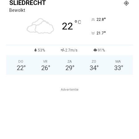
SLIEDRECHT
Bewolkt
°
22.8
°
C
22
°
21.7
53%
2.7m/s
91%
DO
VR
ZA
ZO
MA
22
°
26
°
29
°
34
°
33
°
Advertentie