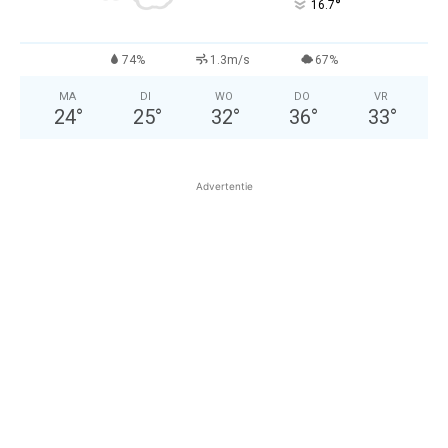
°
16.7
74%
1.3m/s
67%
MA
DI
WO
DO
VR
24
°
25
°
32
°
36
°
33
°
Advertentie