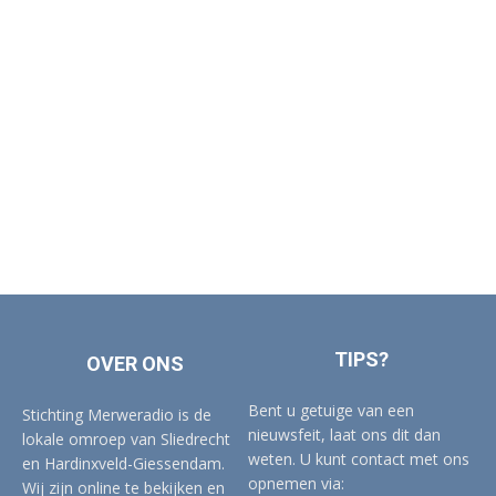
TIPS?
OVER ONS
Bent u getuige van een
Stichting Merweradio is de
nieuwsfeit, laat ons dit dan
lokale omroep van Sliedrecht
weten. U kunt contact met ons
en Hardinxveld-Giessendam.
opnemen via:
Wij zijn online te bekijken en