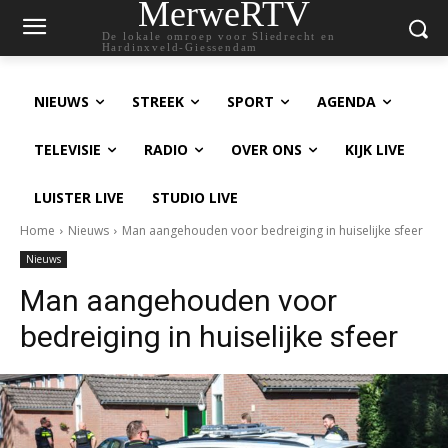
MerweRTV
De lokale omroep voor Sliedrecht en
Hardinxveld-Giessendam
NIEUWS
STREEK
SPORT
AGENDA
TELEVISIE
RADIO
OVER ONS
KIJK LIVE
LUISTER LIVE
STUDIO LIVE
Home
Nieuws
Man aangehouden voor bedreiging in huiselijke sfeer
Nieuws
Man aangehouden voor
bedreiging in huiselijke sfeer