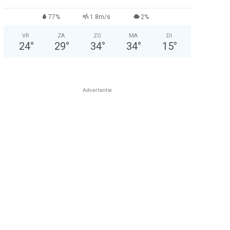
77%
1.8m/s
2%
VR
ZA
ZO
MA
DI
24
°
29
°
34
°
34
°
15
°
Advertentie