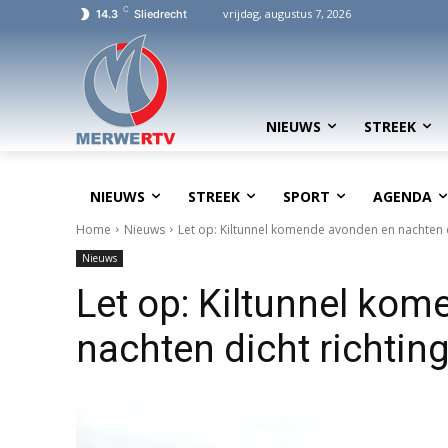
C
vrijdag, augustus 7, 2026
14.3
Sliedrecht
NIEUWS
STREEK
NIEUWS
STREEK
SPORT
AGENDA
Home
Nieuws
Let op: Kiltunnel komende avonden en nachten d
Nieuws
Let op: Kiltunnel ko
nachten dicht richtin