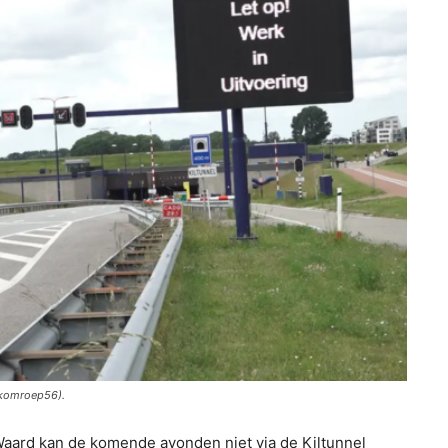
ekomroep56).
ard kan de komende avonden niet via de Kiltunnel