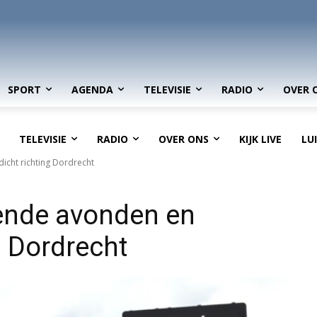
SPORT
AGENDA
TELEVISIE
RADIO
OVER 
TELEVISIE
RADIO
OVER ONS
KIJK LIVE
LU
icht richting Dordrecht
mende avonden en
g Dordrecht