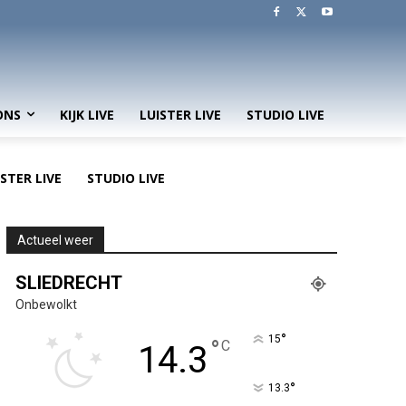
ONS
KIJK LIVE
LUISTER LIVE
STUDIO LIVE
ISTER LIVE
STUDIO LIVE
Actueel weer
SLIEDRECHT
Onbewolkt
°
15
°
C
14.3
°
13.3