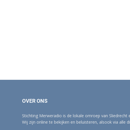
OVER ONS
Stichting Merweradio is de lokale omroep van Sliedrecht
Wij zijn online te bekijken en beluisteren, alsook via alle d