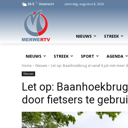
C
zaterdag, augustus 8, 2026
26.5
Sliedrecht
NIEUWS
STREEK
NIEUWS
STREEK
SPORT
AGENDA
Home
Nieuws
Let op: Baanhoekbrug al vanaf 6 juli niet meer do
Nieuws
Let op: Baanhoekbrug a
door fietsers te gebru