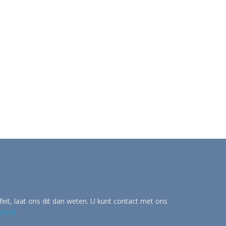
eit, laat ons dit dan weten. U kunt contact met ons
tv.nl