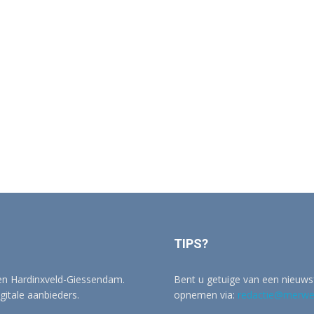
TIPS?
 en Hardinxveld-Giessendam.
Bent u getuige van een nieuwsf
igitale aanbieders.
opnemen via:
redactie@merwer