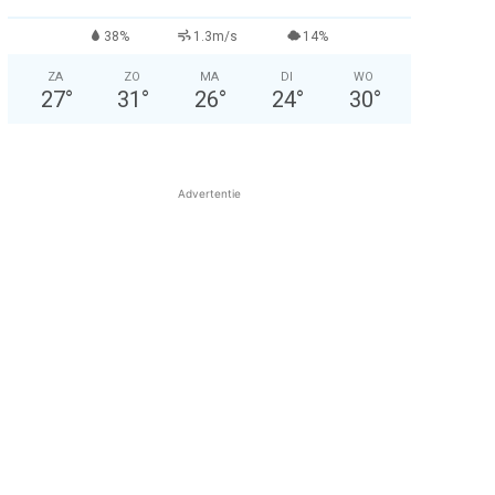
38%
1.3m/s
14%
ZA
ZO
MA
DI
WO
27
°
31
°
26
°
24
°
30
°
Advertentie