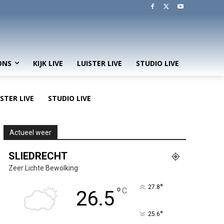
ONS
KIJK LIVE
LUISTER LIVE
STUDIO LIVE
ISTER LIVE
STUDIO LIVE
Actueel weer
SLIEDRECHT
Zeer Lichte Bewolking
°
27.8
°
C
26.5
°
25.6