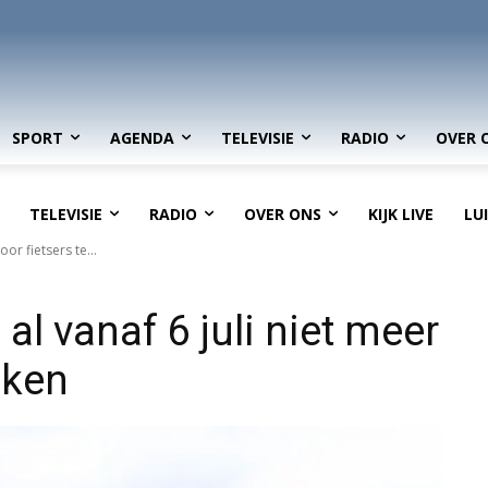
SPORT
AGENDA
TELEVISIE
RADIO
OVER 
TELEVISIE
RADIO
OVER ONS
KIJK LIVE
LU
or fietsers te...
l vanaf 6 juli niet meer
iken