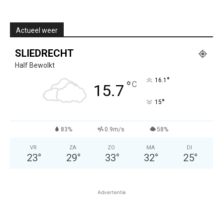
Actueel weer
SLIEDRECHT
Half Bewolkt
°
16.1
°
C
15.7
°
15
83%
0.9m/s
58%
VR
ZA
ZO
MA
DI
23
°
29
°
33
°
32
°
25
°
Advertentie