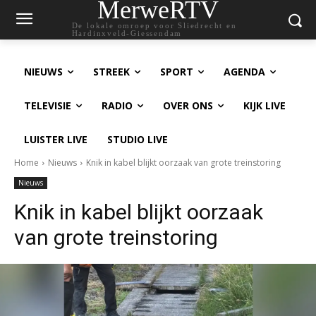
MerweRTV
De lokale omroep voor Sliedrecht en
Hardinxveld-Giessendam
NIEUWS
STREEK
SPORT
AGENDA
TELEVISIE
RADIO
OVER ONS
KIJK LIVE
LUISTER LIVE
STUDIO LIVE
Home
Nieuws
Knik in kabel blijkt oorzaak van grote treinstoring
Nieuws
Knik in kabel blijkt oorzaak
van grote treinstoring