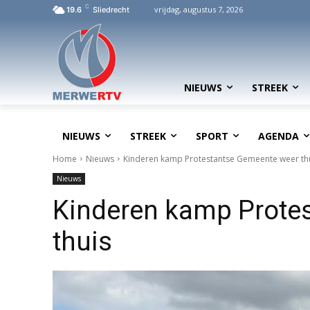
C
vrijdag, augustus 7, 2026
19.6
Sliedrecht
NIEUWS
STREEK
NIEUWS
STREEK
SPORT
AGENDA
Home
Nieuws
Kinderen kamp Protestantse Gemeente weer th
Nieuws
Kinderen kamp Prote
thuis