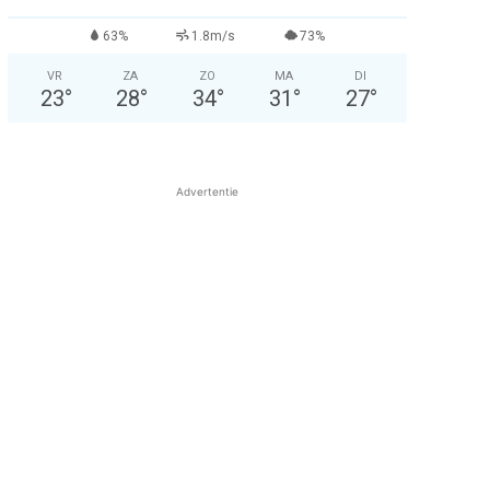
63%
1.8m/s
73%
VR
ZA
ZO
MA
DI
23
°
28
°
34
°
31
°
27
°
Advertentie