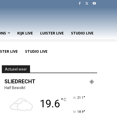
ONS
KIJK LIVE
LUISTER LIVE
STUDIO LIVE
ISTER LIVE
STUDIO LIVE
Actueel weer
SLIEDRECHT
Half Bewolkt
°
21.1
°
C
19.6
°
18.9