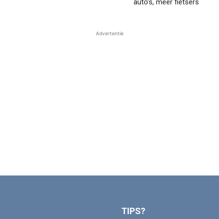
auto’s, meer fietsers
Advertentie
TIPS?