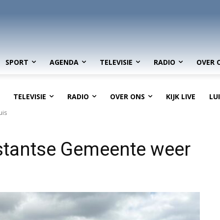
SPORT
AGENDA
TELEVISIE
RADIO
OVER 
TELEVISIE
RADIO
OVER ONS
KIJK LIVE
LU
uis
stantse Gemeente weer