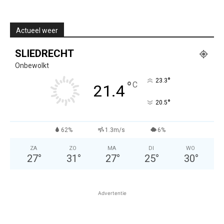
Actueel weer
SLIEDRECHT
Onbewolkt
°
23.3
°
C
21.4
°
20.5
62%
1.3m/s
6%
ZA
ZO
MA
DI
WO
27
°
31
°
27
°
25
°
30
°
Advertentie