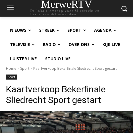
MerweRTV
De lokale omroep voor Sliedrecht en
Hardinxveld-Giessendam
NIEUWS
STREEK
SPORT
AGENDA
TELEVISIE
RADIO
OVER ONS
KIJK LIVE
LUISTER LIVE
STUDIO LIVE
Home
Sport
Kaartverkoop Bekerfinale Sliedrecht Sport gestart
Sport
Kaartverkoop Bekerfinale
Sliedrecht Sport gestart