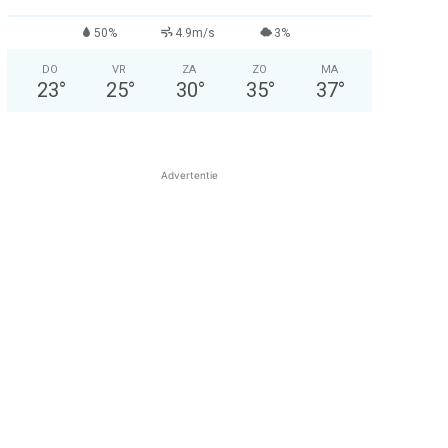
50%
4.9m/s
3%
DO
VR
ZA
ZO
MA
23
°
25
°
30
°
35
°
37
°
Advertentie