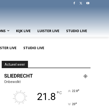
ONS
KIJK LIVE
LUISTER LIVE
STUDIO LIVE
ISTER LIVE
STUDIO LIVE
Actueel weer
SLIEDRECHT
Onbewolkt
°
22.8
°
C
21.8
°
20