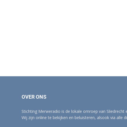
OVER ONS
Stichting Merweradio is de lokale omroep van Sliedrecht
Wij zijn online te bekijken en beluisteren, alsook via alle d