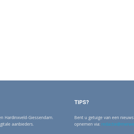
TIPS?
 en Hardinxveld-Giessendam.
Bent u getuige van een nieuwsf
igitale aanbieders.
opnemen via:
redactie@merwer