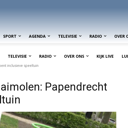
SPORT
AGENDA
TELEVISIE
RADIO
OVER 
TELEVISIE
RADIO
OVER ONS
KIJK LIVE
LU
ent inclusieve speeltuin
draaimolen: Papendrecht
ltuin