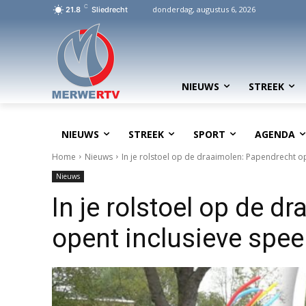
C
donderdag, augustus 6, 2026
21.8
Sliedrecht
NIEUWS
STREEK
NIEUWS
STREEK
SPORT
AGENDA
Home
Nieuws
In je rolstoel op de draaimolen: Papendrecht op
Nieuws
In je rolstoel op de 
opent inclusieve spee