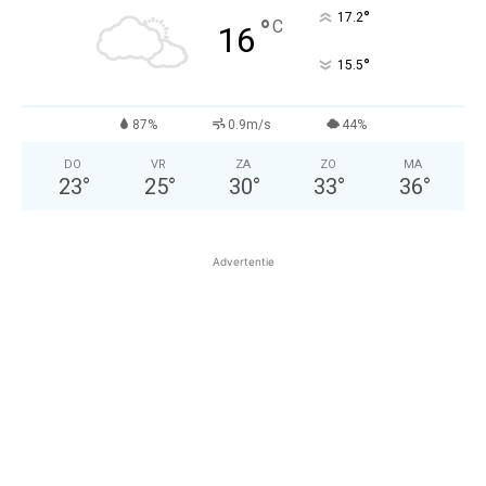
°
17.2
°
C
16
°
15.5
87%
0.9m/s
44%
DO
VR
ZA
ZO
MA
23
°
25
°
30
°
33
°
36
°
Advertentie