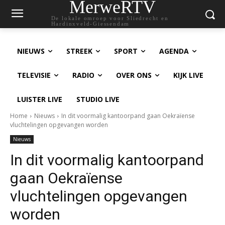
MerweRTV
De lokale omroep voor Sliedrecht en
Hardinxveld-Giessendam
NIEUWS
STREEK
SPORT
AGENDA
TELEVISIE
RADIO
OVER ONS
KIJK LIVE
LUISTER LIVE
STUDIO LIVE
Home
Nieuws
In dit voormalig kantoorpand gaan Oekraïense
vluchtelingen opgevangen worden
Nieuws
In dit voormalig kantoorpand
gaan Oekraïense
vluchtelingen opgevangen
worden