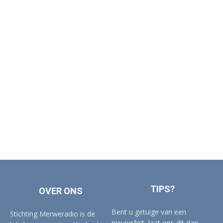
TIPS?
OVER ONS
Bent u getuige van een
Stichting Merweradio is de
nieuwsfeit, laat ons dit dan