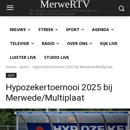
MerweRTV
De lokale omroep voor Sliedrecht en
Hardinxveld-Giessendam
NIEUWS
STREEK
SPORT
AGENDA
TELEVISIE
RADIO
OVER ONS
KIJK LIVE
LUISTER LIVE
STUDIO LIVE
Home
Sport
Hypozekertoernooi 2025 bij Merwede/Multiplaat
Sport
Hypozekertoernooi 2025 bij
Merwede/Multiplaat