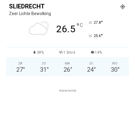
SLIEDRECHT
Zeer Lichte Bewolking
°
27.8
°
C
26.5
°
25.6
38%
1.3m/s
14%
ZA
ZO
MA
DI
WO
27
°
31
°
26
°
24
°
30
°
Advertentie