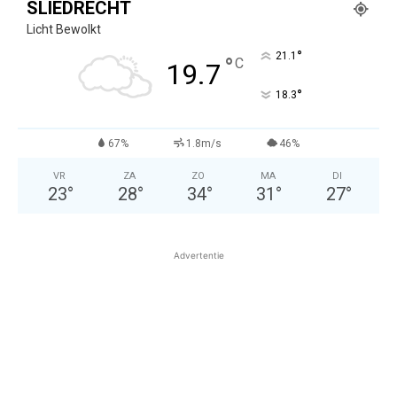
SLIEDRECHT
Licht Bewolkt
°
21.1
°
C
19.7
°
18.3
67%
1.8m/s
46%
VR
ZA
ZO
MA
DI
23
°
28
°
34
°
31
°
27
°
Advertentie