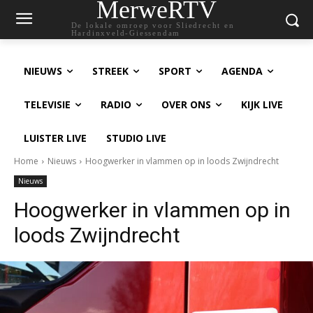
MerweRTV
De lokale omroep voor Sliedrecht en
Hardinxveld-Giessendam
NIEUWS
STREEK
SPORT
AGENDA
TELEVISIE
RADIO
OVER ONS
KIJK LIVE
LUISTER LIVE
STUDIO LIVE
Home
Nieuws
Hoogwerker in vlammen op in loods Zwijndrecht
Nieuws
Hoogwerker in vlammen op in
loods Zwijndrecht