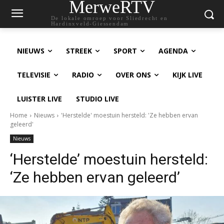
MerweRTV
De lokale omroep voor Sliedrecht en
Hardinxveld-Giessendam
NIEUWS
STREEK
SPORT
AGENDA
TELEVISIE
RADIO
OVER ONS
KIJK LIVE
LUISTER LIVE
STUDIO LIVE
Home
Nieuws
'Herstelde' moestuin hersteld: 'Ze hebben ervan
geleerd'
Nieuws
‘Herstelde’ moestuin hersteld:
‘Ze hebben ervan geleerd’