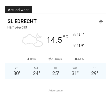
Actueel weer
SLIEDRECHT
Half Bewolkt
°
16.1
°
C
14.5
°
13.9
83%
1.4m/s
61%
ZO
MA
DI
WO
DO
30
°
24
°
25
°
31
°
29
°
Advertentie